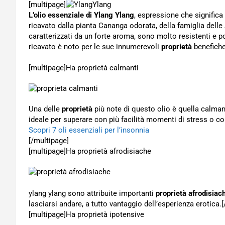
[multipage]
L’olio essenziale di Ylang Ylang
, espressione che significa 
ricavato dalla pianta Cananga odorata, della famiglia delle
caratterizzati da un forte aroma, sono molto resistenti e p
ricavato è noto per le sue innumerevoli
proprietà
benefich
[multipage]
Ha proprietà calmanti
Una delle
proprietà
più note di questo olio è quella calman
ideale per superare con più facilità momenti di stress o col
Scopri 7 oli essenziali per l’insonnia
[/multipage]
[multipage]
Ha proprietà afrodisiache
ylang ylang sono attribuite importanti
proprietà afrodisiac
lasciarsi andare, a tutto vantaggio dell’esperienza erotica.
[multipage]
Ha proprietà ipotensive