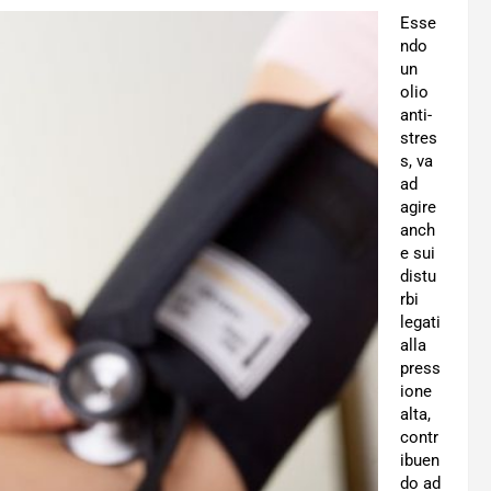
Esse
ndo
un
olio
anti-
stres
s, va
ad
agire
anch
e sui
distu
rbi
legati
alla
press
ione
alta,
contr
ibuen
do ad