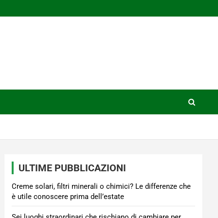
ULTIME PUBBLICAZIONI
Creme solari, filtri minerali o chimici? Le differenze che
è utile conoscere prima dell’estate
Sei luoghi straordinari che rischiano di cambiare per