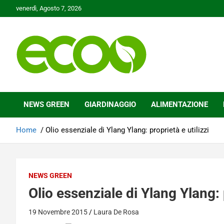
Skip
venerdì, Agosto 7, 2026
to
content
Tutelare il nostro Pianeta è la nostra priorità
Ecoo.it
NEWS GREEN
GIARDINAGGIO
ALIMENTAZIONE
Home
Olio essenziale di Ylang Ylang: proprietà e utilizzi
NEWS GREEN
Olio essenziale di Ylang Ylang: p
19 Novembre 2015
Laura De Rosa