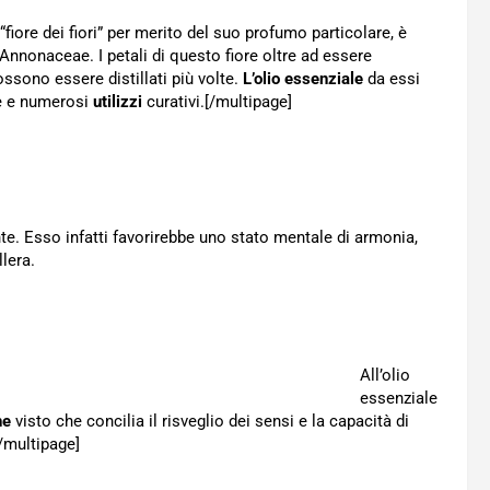
“fiore dei fiori” per merito del suo profumo particolare, è
 Annonaceae. I petali di questo fiore oltre ad essere
ossono essere distillati più volte.
L’olio essenziale
da essi
e e numerosi
utilizzi
curativi.[/multipage]
te. Esso infatti favorirebbe uno stato mentale di armonia,
lera.
All’olio
essenziale
he
visto che concilia il risveglio dei sensi e la capacità di
[/multipage]