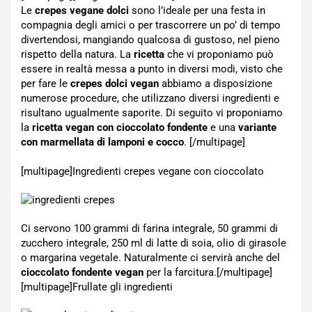
Le
crepes vegane dolci
sono l’ideale per una festa in
compagnia degli amici o per trascorrere un po’ di tempo
divertendosi, mangiando qualcosa di gustoso, nel pieno
rispetto della natura. La
ricetta
che vi proponiamo può
essere in realtà messa a punto in diversi modi, visto che
per fare le
crepes dolci vegan
abbiamo a disposizione
numerose procedure, che utilizzano diversi ingredienti e
risultano ugualmente saporite. Di seguito vi proponiamo
la
ricetta vegan con cioccolato fondente
e una
variante
con marmellata di lamponi e cocco
. [/multipage]
[multipage]
Ingredienti crepes vegane con cioccolato
Ci servono 100 grammi di farina integrale, 50 grammi di
zucchero integrale, 250 ml di latte di soia, olio di girasole
o margarina vegetale. Naturalmente ci servirà anche del
cioccolato fondente vegan
per la farcitura.[/multipage]
[multipage]
Frullate gli ingredienti