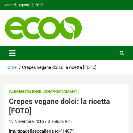
Skip
venerdì, Agosto 7, 2026
to
content
Tutelare il nostro Pianeta è la nostra priorità
Ecoo.it
Home
Crepes vegane dolci: la ricetta [FOTO]
ALIMENTAZIONE
COMPORTAMENTI
Crepes vegane dolci: la ricetta
[FOTO]
19 Novembre 2015
Gianluca Rini
[multipage][secgalleria id=”1487″]