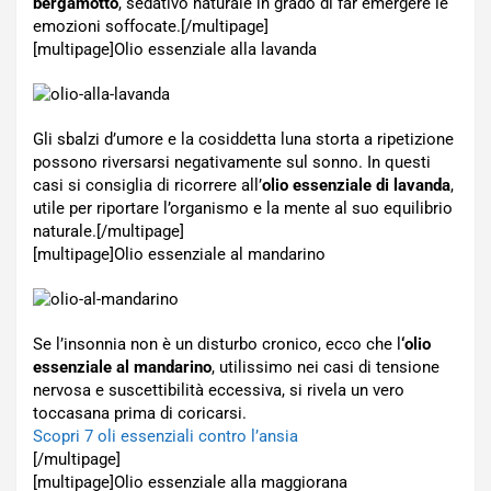
bergamotto
, sedativo naturale in grado di far emergere le
emozioni soffocate.[/multipage]
[multipage]
Olio essenziale alla lavanda
Gli sbalzi d’umore e la cosiddetta luna storta a ripetizione
possono riversarsi negativamente sul sonno. In questi
casi si consiglia di ricorrere all’
olio essenziale di lavanda
,
utile per riportare l’organismo e la mente al suo equilibrio
naturale.[/multipage]
[multipage]
Olio essenziale al mandarino
Se l’insonnia non è un disturbo cronico, ecco che l
‘olio
essenziale al mandarino
, utilissimo nei casi di tensione
nervosa e suscettibilità eccessiva, si rivela un vero
toccasana prima di coricarsi.
Scopri 7 oli essenziali contro l’ansia
[/multipage]
[multipage]
Olio essenziale alla maggiorana