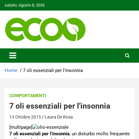
Skip
sabato, Agosto 8, 2026
to
content
Tutelare il nostro Pianeta è la nostra priorità
Ecoo.it
Home
7 oli essenziali per l'insonnia
COMPORTAMENTI
7 oli essenziali per l'insonnia
13 Ottobre 2015
Laura De Rosa
[multipage]
7 oli essenziali per l’insonnia
, un disturbo molto frequente