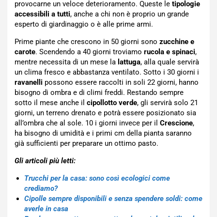
provocarne un veloce deterioramento. Queste le
tipologie
accessibili a tutti
, anche a chi non è proprio un grande
esperto di giardinaggio o è alle prime armi.
Prime piante che crescono in 50 giorni sono
zucchine e
carote
. Scendendo a 40 giorni troviamo
rucola e spinaci
,
mentre necessita di un mese la
lattuga
, alla quale servirà
un clima fresco e abbastanza ventilato. Sotto i 30 giorni i
ravanelli
possono essere raccolti in soli 22 giorni, hanno
bisogno di ombra e di climi freddi. Restando sempre
sotto il mese anche il
cipollotto verde
, gli servirà solo 21
giorni, un terreno drenato e potrà essere posizionato sia
all’ombra che al sole. 10 i giorni invece per il
Crescione
,
ha bisogno di umidità e i primi cm della pianta saranno
già sufficienti per preparare un ottimo pasto.
Gli articoli più letti:
Trucchi per la casa: sono così ecologici come
crediamo?
Cipolle sempre disponibili e senza spendere soldi: come
averle in casa