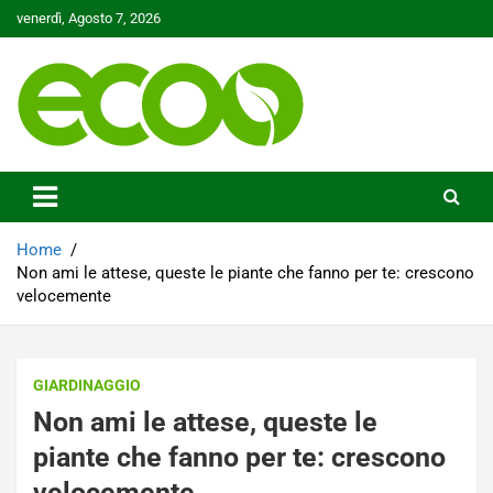
Skip
venerdì, Agosto 7, 2026
to
content
Tutelare il nostro Pianeta è la nostra priorità
Ecoo.it
Home
Non ami le attese, queste le piante che fanno per te: crescono
velocemente
GIARDINAGGIO
Non ami le attese, queste le
piante che fanno per te: crescono
velocemente