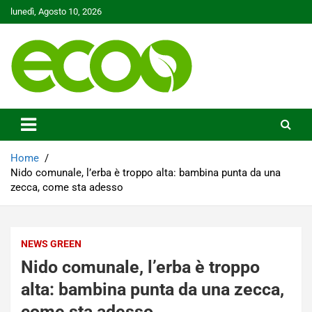
Skip
lunedì, Agosto 10, 2026
to
content
Tutelare il nostro Pianeta è la nostra priorità
Ecoo.it
Home
Nido comunale, l’erba è troppo alta: bambina punta da una
zecca, come sta adesso
NEWS GREEN
Nido comunale, l’erba è troppo
alta: bambina punta da una zecca,
come sta adesso