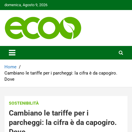
Skip
domenica, Agosto 9, 2026
to
content
Tutelare il nostro Pianeta è la nostra priorità
Ecoo.it
Home
Cambiano le tariffe per i parcheggi: la cifra è da capogiro.
Dove
SOSTENIBILITÀ
Cambiano le tariffe per i
parcheggi: la cifra è da capogiro.
Dove