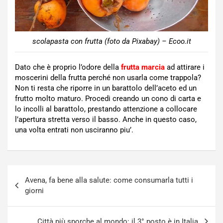
scolapasta con frutta (foto da Pixabay) – Ecoo.it
Dato che è proprio l’odore della
frutta marcia
ad attirare i
moscerini della frutta perché non usarla come trappola?
Non ti resta che riporre in un barattolo dell’aceto ed un
frutto molto maturo. Procedi creando un cono di carta e
lo incolli al barattolo, prestando attenzione a collocare
l’apertura stretta verso il basso. Anche in questo caso,
una volta entrati non usciranno piu’.
Navigazione
Avena, fa bene alla salute: come consumarla tutti i
articoli
giorni
Città più sporche al mondo: il 3° posto è in Italia