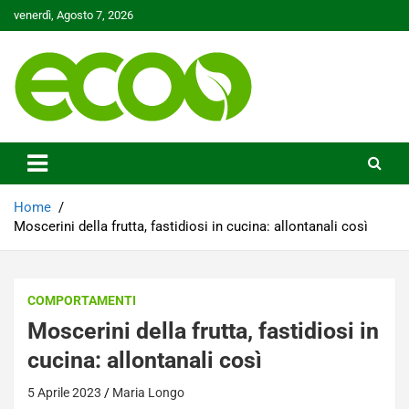
Skip
venerdì, Agosto 7, 2026
to
content
Tutelare il nostro Pianeta è la nostra priorità
Ecoo.it
Home
Moscerini della frutta, fastidiosi in cucina: allontanali così
COMPORTAMENTI
Moscerini della frutta, fastidiosi in
cucina: allontanali così
5 Aprile 2023
Maria Longo