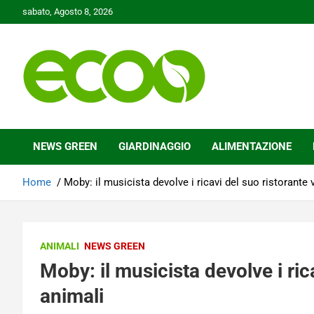
Skip
sabato, Agosto 8, 2026
to
content
Tutelare il nostro Pianeta è la nostra priorità
Ecoo.it
NEWS GREEN
GIARDINAGGIO
ALIMENTAZIONE
Home
Moby: il musicista devolve i ricavi del suo ristorante 
ANIMALI
NEWS GREEN
Moby: il musicista devolve i ric
animali