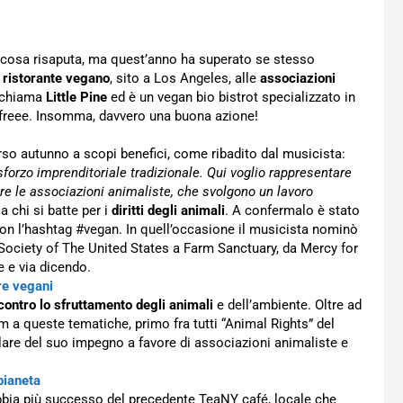
cosa risaputa, ma quest’anno ha superato se stesso
o
ristorante vegano
, sito a Los Angeles, alle
associazioni
si chiama
Little Pine
ed è un vegan bio bistrot specializzato in
 freee. Insomma, davvero una buona azione!
so autunno a scopi benefici, come ribadito dal musicista:
forzo imprenditoriale tradizionale. Qui voglio rappresentare
e le associazioni animaliste, che svolgono un lavoro
 a chi si batte per i
diritti degli animali
. A confermalo è stato
on l’hashtag #vegan. In quell’occasione il musicista nominò
 Society of The United States a Farm Sanctuary, da Mercy for
 e via dicendo.
re vegani
 contro lo sfruttamento degli animali
e dell’ambiente. Oltre ad
m a queste tematiche, primo fra tutti “Animal Rights” del
arlare del suo impegno a favore di associazioni animaliste e
pianeta
bia più successo del precedente TeaNY café, locale che