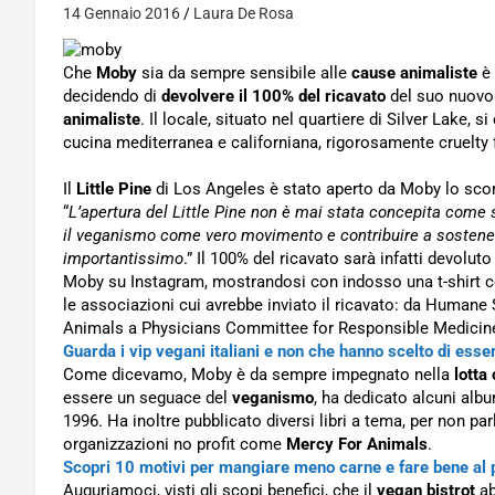
14 Gennaio 2016
Laura De Rosa
Che
Moby
sia da sempre sensibile alle
cause animaliste
è 
decidendo di
devolvere il 100% del ricavato
del suo nuov
animaliste
. Il locale, situato nel quartiere di Silver Lake, 
cucina mediterranea e californiana, rigorosamente cruelty
Il
Little Pine
di Los Angeles è stato aperto da Moby lo scor
“
L’apertura del Little Pine non è mai stata concepita come s
il veganismo come vero movimento e contribuire a sostener
importantissimo
.” Il 100% del ricavato sarà infatti devoluto
Moby su Instagram, mostrandosi con indosso una t-shirt c
le associazioni cui avrebbe inviato il ricavato: da Humane
Animals a Physicians Committee for Responsible Medicine
Guarda i vip vegani italiani e non che hanno scelto di esse
Come dicevamo, Moby è da sempre impegnato nella
lotta
essere un seguace del
veganismo
, ha dedicato alcuni albu
1996. Ha inoltre pubblicato diversi libri a tema, per non p
organizzazioni no profit come
Mercy For Animals
.
Scopri 10 motivi per mangiare meno carne e fare bene al 
Auguriamoci, visti gli scopi benefici, che il
vegan bistrot
ab