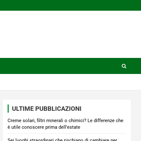
ULTIME PUBBLICAZIONI
Creme solari, filtri minerali o chimici? Le differenze che
è utile conoscere prima dell’estate
Sei luoghi straordinari che rischiano di cambiare per