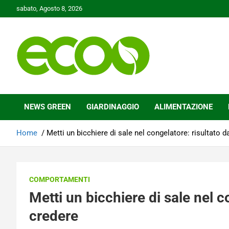
Skip
sabato, Agosto 8, 2026
to
content
Tutelare il nostro Pianeta è la nostra priorità
Ecoo.it
NEWS GREEN
GIARDINAGGIO
ALIMENTAZIONE
Home
Metti un bicchiere di sale nel congelatore: risultato 
COMPORTAMENTI
Metti un bicchiere di sale nel c
credere