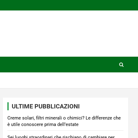
ULTIME PUBBLICAZIONI
Creme solari, filtri minerali o chimici? Le differenze che
è utile conoscere prima dell’estate
Sei luoghi straordinari che rischiano di cambiare per