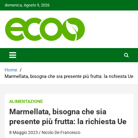
Skip
domenica, Agosto 9, 2026
to
content
Tutelare il nostro Pianeta è la nostra priorità
Ecoo.it
Home
Marmellata, bisogna che sia presente più frutta: la richiesta Ue
ALIMENTAZIONE
Marmellata, bisogna che sia
presente più frutta: la richiesta Ue
8 Maggio 2023
Nicolo De Francesco