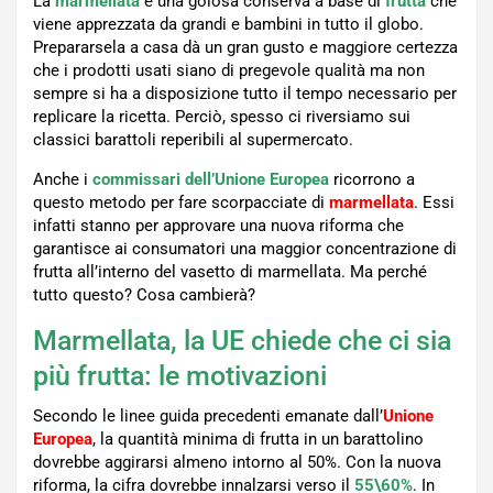
La
marmellata
è una golosa conserva a base di
frutta
che
viene apprezzata da grandi e bambini in tutto il globo.
Prepararsela a casa dà un gran gusto e maggiore certezza
che i prodotti usati siano di pregevole qualità ma non
sempre si ha a disposizione tutto il tempo necessario per
replicare la ricetta. Perciò, spesso ci riversiamo sui
classici barattoli reperibili al supermercato.
Anche i
commissari dell’Unione Europea
ricorrono a
questo metodo per fare scorpacciate di
marmellata
. Essi
infatti stanno per approvare una nuova riforma che
garantisce ai consumatori una maggior concentrazione di
frutta all’interno del vasetto di marmellata. Ma perché
tutto questo? Cosa cambierà?
Marmellata, la UE chiede che ci sia
più frutta: le motivazioni
Secondo le linee guida precedenti emanate dall’
Unione
Europea
, la quantità minima di frutta in un barattolino
dovrebbe aggirarsi almeno intorno al 50%. Con la nuova
riforma, la cifra dovrebbe innalzarsi verso il
55\60%
. In