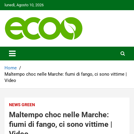
Skip
lunedì, Agosto 10, 2026
to
content
Tutelare il nostro Pianeta è la nostra priorità
Ecoo.it
Home
Maltempo choc nelle Marche: fiumi di fango, ci sono vittime |
Video
NEWS GREEN
Maltempo choc nelle Marche:
fiumi di fango, ci sono vittime |
Video