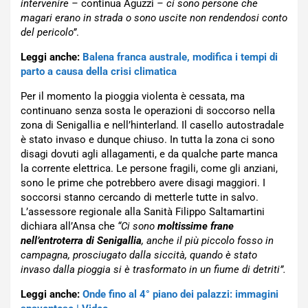
intervenire –
continua Aguzzi
– ci sono persone che
magari erano in strada o sono uscite non rendendosi conto
del pericolo”
.
Leggi anche:
Balena franca australe, modifica i tempi di
parto a causa della crisi climatica
Per il momento la pioggia violenta è cessata, ma
continuano senza sosta le operazioni di soccorso nella
zona di Senigallia e nell’hinterland. Il casello autostradale
è stato invaso e dunque chiuso. In tutta la zona ci sono
disagi dovuti agli allagamenti, e da qualche parte manca
la corrente elettrica. Le persone fragili, come gli anziani,
sono le prime che potrebbero avere disagi maggiori. I
soccorsi stanno cercando di metterle tutte in salvo.
L’assessore regionale alla Sanità Filippo Saltamartini
dichiara all’Ansa che
“Ci sono
moltissime frane
nell’entroterra di Senigallia
, anche il più piccolo fosso in
campagna, prosciugato dalla siccità, quando è stato
invaso dalla pioggia si è trasformato in un fiume di detriti”.
Leggi anche:
Onde fino al 4° piano dei palazzi: immagini