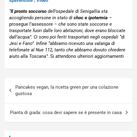
spaventose | Video
“
Il pronto soccorso
dell’ospedale di Senigallia sta
accogliendo persone in stato di
choc e ipotermia
–
prosegue l’assessore
– che sono state soccorse e
trasportate fuori dalle loro abitazioni, dove erano bloccate
dall’acqua”. Ci sono poi feriti trasportati negli ospedali “di
Jesi e Fano”. Infine “abbiamo ricevuto una valanga di
telefonate al Nue 112, tanto che abbiamo dovuto chiedere
aiuto alla Toscana”.
Si attendono ulteriori aggiornamenti
Navigazione
Pancakes vegan, la ricetta green per una colazione
articoli
gustosa
Pianta di giada: cosa devi sapere se è presente in casa