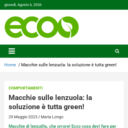
Skip
giovedì, Agosto 6, 2026
to
content
Tutelare il nostro Pianeta è la nostra priorità
Ecoo.it
Home
Macchie sulle lenzuola: la soluzione è tutta green!
COMPORTAMENTI
Macchie sulle lenzuola: la
soluzione è tutta green!
29 Maggio 2023
Maria Longo
Macchie di lenzu0la, che orrore! Ecco cosa devi fare per