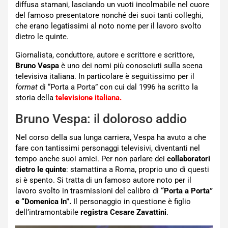
diffusa stamani, lasciando un vuoti incolmabile nel cuore
del famoso presentatore nonché dei suoi tanti colleghi,
che erano legatissimi al noto nome per il lavoro svolto
dietro le quinte.
Giornalista, conduttore, autore e scrittore e scrittore,
Bruno Vespa
è uno dei nomi più conosciuti sulla scena
televisiva italiana. In particolare è seguitissimo per il
format
di “Porta a Porta” con cui dal 1996 ha scritto la
storia della
televisione italiana.
Bruno Vespa: il doloroso addio
Nel corso della sua lunga carriera, Vespa ha avuto a che
fare con tantissimi personaggi televisivi, diventanti nel
tempo anche suoi amici. Per non parlare dei
collaboratori
dietro le quinte
: stamattina a Roma, proprio uno di questi
si è spento. Si tratta di un famoso autore noto per il
lavoro svolto in trasmissioni del calibro di
“Porta a Porta”
e “Domenica In”.
Il personaggio in questione è figlio
dell’intramontabile
registra Cesare Zavattini
.