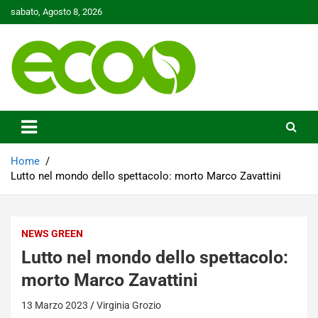
Skip
sabato, Agosto 8, 2026
to
content
Tutelare il nostro Pianeta è la nostra priorità
Ecoo.it
Home
Lutto nel mondo dello spettacolo: morto Marco Zavattini
NEWS GREEN
Lutto nel mondo dello spettacolo:
morto Marco Zavattini
13 Marzo 2023
Virginia Grozio