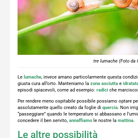
tre lumache (Foto da 
Le
lumache
, invece amano particolarmente questa condizio
giusta cura all’orto. Manteniamo la
zona asciutta
e
idratat
episodi spiacevoli, come ad esempio:
radici
che marcisco
Per rendere meno ospitabile possibile possiamo optare p
assolutamente quello creato da foglie di
quercia
. Non irr
“passeggiare” quando le temperature si abbassano e l’umi
concedere il ben servito,
annaffiamo
le nostre la
mattina
.
Le altre possibilità