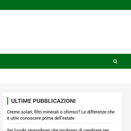
ULTIME PUBBLICAZIONI
Creme solari, filtri minerali o chimici? Le differenze che
è utile conoscere prima dell’estate
Sei luoghi straordinari che rischiano di cambiare per