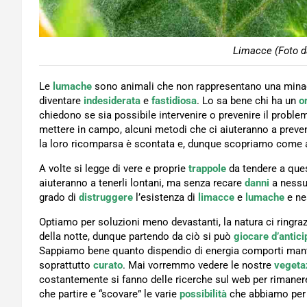
Limacce (Foto d
Le
lumache
sono animali che non rappresentano una minacc
diventare
indesiderata
e
fastidiosa
. Lo sa bene chi ha un
o
chiedono se sia possibile intervenire o prevenire il proble
mettere in campo, alcuni metodi che ci aiuteranno a preve
la loro ricomparsa è scontata e, dunque scopriamo come 
A volte si legge di vere e proprie
trappole
da tendere a ques
aiuteranno a tenerli lontani, ma senza recare
danni
a nessu
grado di
distruggere
l’esistenza di
limacce
e
lumache
e ne
Optiamo per soluzioni meno devastanti, la natura ci ringr
della notte, dunque partendo da ciò si può
giocare d’antici
Sappiamo bene quanto dispendio di energia comporti mant
soprattutto
curato
. Mai vorremmo vedere le nostre
vegeta
costantemente si fanno delle ricerche sul web per rimanere 
che partire e “scovare” le varie
possibilità
che abbiamo per 