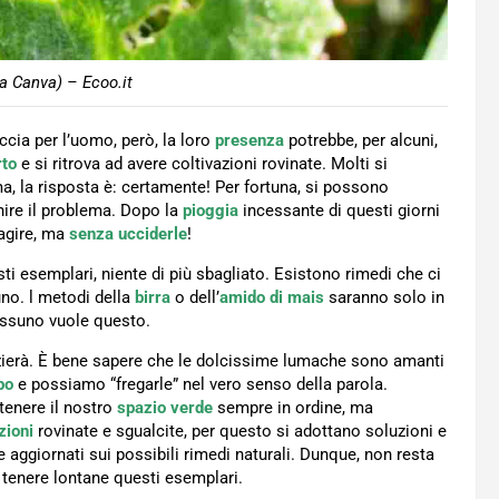
a Canva) – Ecoo.it
ia per l’uomo, però, la loro
presenza
potrebbe, per alcuni,
rto
e si ritrova ad avere coltivazioni rovinate. Molti si
ma, la risposta è: certamente! Per fortuna, si possono
nire il problema. Dopo la
pioggia
incessante di questi giorni
agire, ma
senza ucciderle
!
ti esemplari, niente di più sbagliato. Esistono rimedi che ci
no. l metodi della
birra
o dell’
amido di mais
saranno solo in
ssuno vuole questo.
azierà. È bene sapere che le dolcissime lumache sono amanti
po
e possiamo “fregarle” nel vero senso della parola.
enere il nostro
spazio verde
sempre in ordine, ma
zioni
rovinate e sgualcite, per questo si adottano soluzioni e
aggiornati sui possibili rimedi naturali. Dunque, non resta
tenere lontane questi esemplari.