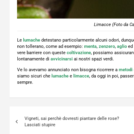
Limacce (Foto da Ca
Le
lumache
detestano particolarmente alcuni odori, dunque
non tollerano, come ad esempio:
menta
,
zenzero
,
aglio
ed
vere barriere con queste
coltivazione
, possiamo assicurar
lontanamente di
avvicinarsi
ai nostri spazi verdi.
Ve lo avevamo annunciato non bisogna ricorrere a
metodi 
siamo sicuri che
lumache
e
limacce
, da oggi in poi, passer
sempre.
Navigazione
Vigneti, sai perchè dovresti piantare delle rose?
articoli
Lasciati stupire