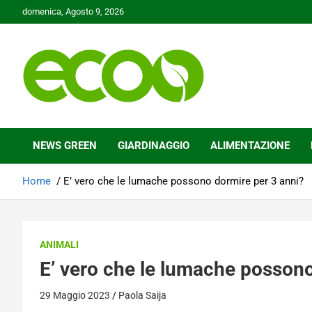
Skip
domenica, Agosto 9, 2026
to
content
Tutelare il nostro Pianeta è la nostra priorità
Ecoo.it
NEWS GREEN
GIARDINAGGIO
ALIMENTAZIONE
Home
E’ vero che le lumache possono dormire per 3 anni?
ANIMALI
E’ vero che le lumache possono
29 Maggio 2023
Paola Saija