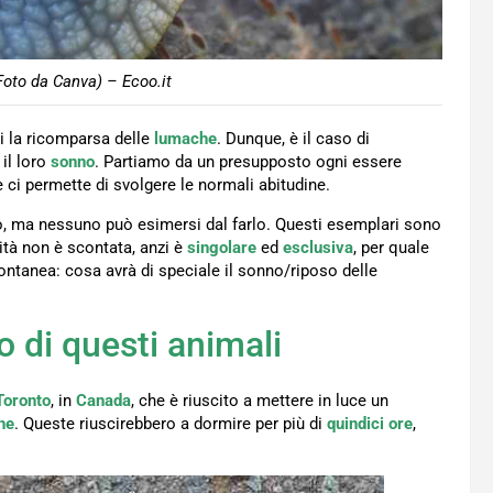
oto da Canva) – Ecoo.it
di la ricomparsa delle
lumache
. Dunque, è il caso di
il loro
sonno
. Partiamo da un presupposto ogni essere
 ci permette di svolgere le normali abitudine.
mpo, ma nessuno può esimersi dal farlo. Questi esemplari sono
ività non è scontata, anzi è
singolare
ed
esclusiva
, per quale
tanea: cosa avrà di speciale il sonno/riposo delle
o di questi animali
Toronto
, in
Canada
, che è riuscito a mettere in luce un
he
. Queste riuscirebbero a dormire per più di
quindici
ore
,