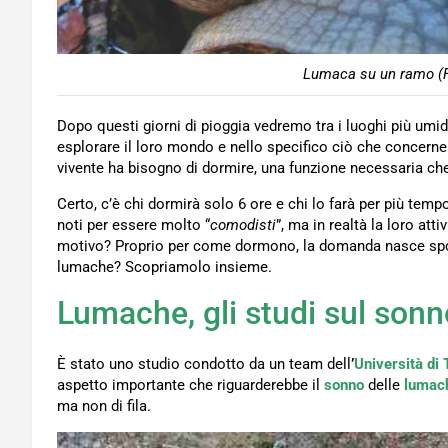
Lumaca su un ramo (F
Dopo questi giorni di pioggia vedremo tra i luoghi più umi
esplorare il loro mondo e nello specifico ciò che concerne 
vivente ha bisogno di dormire, una funzione necessaria che
Certo, c’è chi dormirà solo 6 ore e chi lo farà per più te
noti per essere molto “
comodisti
”, ma in realtà la loro att
motivo? Proprio per come dormono, la domanda nasce spon
lumache? Scopriamolo insieme.
Lumache, gli studi sul sonn
È stato uno studio condotto da un team dell
’
Università di 
aspetto importante che riguarderebbe il
sonno
delle
lumac
ma non di fila.