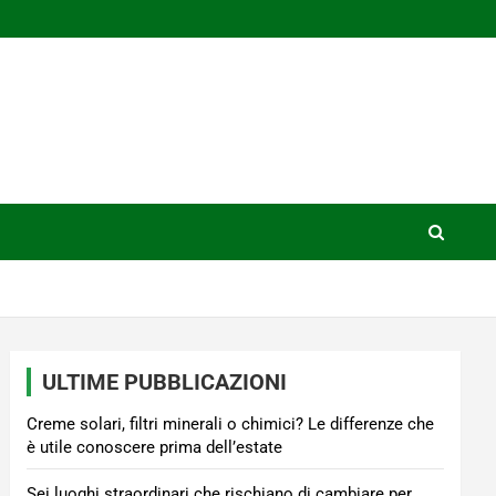
ULTIME PUBBLICAZIONI
Creme solari, filtri minerali o chimici? Le differenze che
è utile conoscere prima dell’estate
Sei luoghi straordinari che rischiano di cambiare per