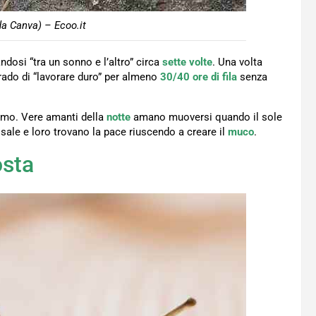
a Canva) – Ecoo.it
ndosi “tra un sonno e l’altro” circa
sette volte
. Una volta
grado di “lavorare duro” per almeno
30/40 ore di fila
senza
uomo. Vere amanti della
notte
amano muoversi quando il sole
à sale e loro trovano la pace riuscendo a creare il
muco
.
osta