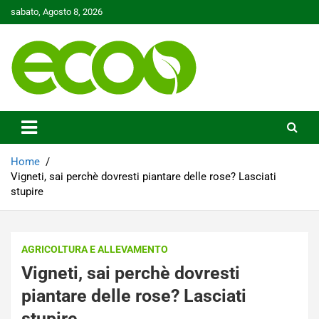
Skip
sabato, Agosto 8, 2026
to
content
Tutelare il nostro Pianeta è la nostra priorità
Ecoo.it
Home
Vigneti, sai perchè dovresti piantare delle rose? Lasciati
stupire
AGRICOLTURA E ALLEVAMENTO
Vigneti, sai perchè dovresti
piantare delle rose? Lasciati
stupire