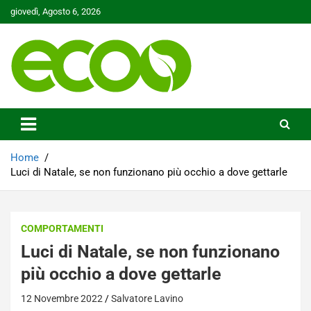
Skip
giovedì, Agosto 6, 2026
to
content
Tutelare il nostro Pianeta è la nostra priorità
Ecoo.it
Home
Luci di Natale, se non funzionano più occhio a dove gettarle
COMPORTAMENTI
Luci di Natale, se non funzionano
più occhio a dove gettarle
12 Novembre 2022
Salvatore Lavino