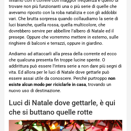
finiamo con il correre con maggior frequenza è quello di
trovare non più funzionanti una o più serie di quelle che
avevamo riposto con la roba natalizia e con gli addobbi
vari. Che brutta sorpresa quando collaudiamo la serie di
luci bianche, quella rossa, quella multicolore, che
dovrebbero servire per abbellire l’albero di Natale ed il
presepe. Oppure che vorremmo mettere in esterno, sulle
ringhiere di balconi e terrazzi, oppure in giardino.
Andiamo ad attaccarli alla presa della corrente ed ecco
che qualcuna presenta fin troppe lucine spente. O
addirittura può essere l’intera serie a non dare più segni di
vita. Ed allora per le luci di Natale dove gettarle può
essere assai utile da conoscere. Perché purtroppo
non
esiste alcun modo per riciclarle in casa
, trovando un
nuovo uso di destinazione.
Luci di Natale dove gettarle, è qui
che si buttano quelle rotte