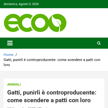
Skip
domenica, Agosto 9, 2026
to
content
Tutelare il nostro Pianeta è la nostra priorità
Ecoo.it
Home
Gatti, punirli è controproducente: come scendere a patti con
loro
ANIMALI
Gatti, punirli è controproducente:
come scendere a patti con loro