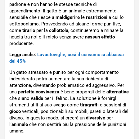
padrone e non hanno le stesse tecniche di
apprendimento. Il gatto è un animale estremamente
sensibile che riesce a
maldigerire
le
restrizioni
a cui lo
sottoponiamo. Provvedendo ad alcune forme punitive,
come
tirarlo
per la
collottola
, continueremo a minare la
fiducia tra noi e il micio senza avere
nessun effetto
producente.
Leggi anche:
Lavastoviglie, così il consumo si abbassa
del 45%
Un gatto stressato e punito per ogni comportamento
indesiderato potrà aumentare la sua richiesta di
attenzione, diventando problematico ed aggressivo. Per
una
perfetta convivenza
è bene proporgli delle
alternative
che siano
valide
per il felino. La soluzione è fornirgli
strumenti utili al suo svago come
tiragraffi
e sessioni di
gioco
verticali, posizionabili su mobili, pareti o laterali del
divano. In questo modo, si creerà un
diversivo
per
l’
animale
che non sentirà più la pressione delle punizioni
umane.