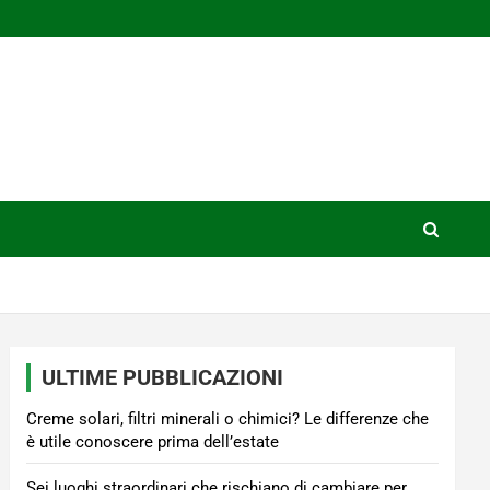
ULTIME PUBBLICAZIONI
Creme solari, filtri minerali o chimici? Le differenze che
è utile conoscere prima dell’estate
Sei luoghi straordinari che rischiano di cambiare per