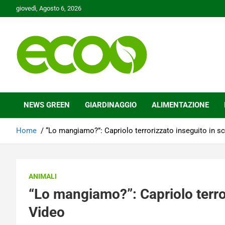
Skip
giovedì, Agosto 6, 2026
to
content
Tutelare il nostro Pianeta è la nostra priorità
Ecoo.it
NEWS GREEN
GIARDINAGGIO
ALIMENTAZIONE
Home
“Lo mangiamo?”: Capriolo terrorizzato inseguito in sc
ANIMALI
“Lo mangiamo?”: Capriolo terror
Video