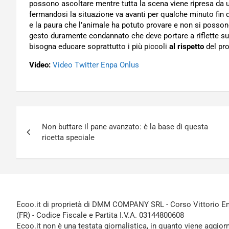
possono ascoltare mentre tutta la scena viene ripresa da 
fermandosi la situazione va avanti per qualche minuto fin q
e la paura che l’animale ha potuto provare e non si poss
gesto duramente condannato che deve portare a riflette s
bisogna educare soprattutto i più piccoli
al rispetto
del pro
Video:
Video Twitter Enpa Onlus
Navigazione
Non buttare il pane avanzato: è la base di questa
articoli
ricetta speciale
Ecoo.it di proprietà di DMM COMPANY SRL - Corso Vittorio Ema
(FR) - Codice Fiscale e Partita I.V.A. 03144800608
Ecoo.it non è una testata giornalistica, in quanto viene aggior