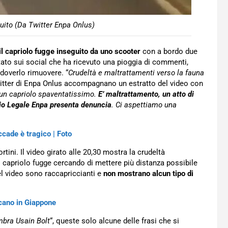
uito (Da Twitter Enpa Onlus)
il capriolo fugge inseguito da uno scooter
con a bordo due
ato sui social che ha ricevuto una pioggia di commenti,
 doverlo rimuovere. “
Crudeltà e maltrattamenti verso la fauna
itter di Enpa Onlus accompagnano un estratto del video con
e un capriolo spaventatissimo.
E’ maltrattamento, un atto di
cio Legale Enpa presenta denuncia
. Ci aspettiamo una
ccade è tragico | Foto
tini. Il video girato alle 20,30 mostra la crudeltà
Il capriolo fugge cercando di mettere più distanza possibile
nel video sono raccapriccianti e
non mostrano alcun tipo di
ccano in Giappone
bra Usain Bolt
“, queste solo alcune delle frasi che si