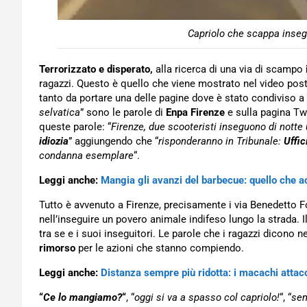
Capriolo che scappa inseg
Terrorizzato e disperato,
alla ricerca di una via di scampo
ragazzi. Questo è quello che viene mostrato nel video post
tanto da portare una delle pagine dove è stato condiviso a
selvatica
” sono le parole di
Enpa Firenze
e sulla pagina Tw
queste parole: “
Firenze, due scooteristi inseguono di nott
idiozia
” aggiungendo che “
risponderanno in Tribunale:
Uffi
condanna esemplare
“.
Leggi anche:
Mangia gli avanzi del barbecue: quello che a
Tutto è avvenuto a Firenze, precisamente i via Benedetto For
nell’inseguire un povero animale indifeso lungo la strada. 
tra se e i suoi inseguitori. Le parole che i ragazzi dicono 
rimorso
per le azioni che stanno compiendo.
Leggi anche:
Distanza sempre più ridotta: i macachi atta
“
Ce lo mangiamo?
“
, “
oggi si va a spasso col capriolo!
“, “
sem