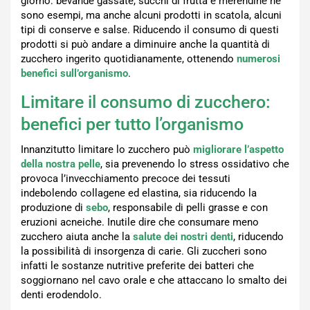
giorno: bevande gassate, succhi di frutta e merendine ne
sono esempi, ma anche alcuni prodotti in scatola, alcuni
tipi di conserve e salse. Riducendo il consumo di questi
prodotti si può andare a diminuire anche la quantità di
zucchero ingerito quotidianamente, ottenendo
numerosi
benefici sull’organismo
.
Limitare il consumo di zucchero:
benefici per tutto l’organismo
Innanzitutto limitare lo zucchero può
migliorare l’aspetto
della nostra pelle
, sia prevenendo lo stress ossidativo che
provoca l’invecchiamento precoce dei tessuti
indebolendo collagene ed elastina, sia riducendo la
produzione di
sebo
, responsabile di pelli grasse e con
eruzioni acneiche. Inutile dire che consumare meno
zucchero aiuta anche la
salute dei nostri denti
, riducendo
la possibilità di insorgenza di carie. Gli zuccheri sono
infatti le sostanze nutritive preferite dei batteri che
soggiornano nel cavo orale e che attaccano lo smalto dei
denti erodendolo.