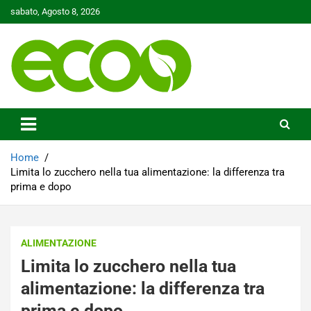
Skip
sabato, Agosto 8, 2026
to
content
Tutelare il nostro Pianeta è la nostra priorità
Ecoo.it
Home
Limita lo zucchero nella tua alimentazione: la differenza tra
prima e dopo
ALIMENTAZIONE
Limita lo zucchero nella tua
alimentazione: la differenza tra
prima e dopo