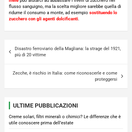
mele
può aiutarci ad abbassare i livelli di zucchero nel
flusso sanguigno, ma la scelta migliore sarebbe quella di
ridurne il consumo a monte, ad esempio
sostituendo lo
zucchero con gli agenti dolcificanti
.
Navigazione
Disastro ferroviario della Magliana: la strage del 1921,
articoli
più di 20 vittime
Zecche, è rischio in Italia: come riconoscerle e come
proteggersi
ULTIME PUBBLICAZIONI
Creme solari, filtri minerali o chimici? Le differenze che è
utile conoscere prima dell’estate