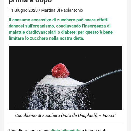
11 Giugno 2023
Martina Di Paolantonio
Il consumo eccessivo di zucchero può avere effetti
dannosi sull’organismo, coadiuvando l’insorgenza di
malattie cardiovascolari o diabete: per questo è bene
limitare lo zucchero nella nostra dieta.
Cucchiaino di zucchero (Foto da Unsplash) – Ecoo.it
Una dieta sana è una
dieta bilanciata
e in una dieta