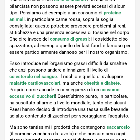
bilanciata non possono essere previsti eccessi di alcun
tipo. Pensiamo ad esempio a un consumo di
proteine
animali
, in particolare carne rossa, sopra la soglia
consigliata: questo potrebbe provocare problemi ai reni,
stitichezza e una presenza eccessiva di tossine nel corpo.
Che dire invece del
consumo di grassi
: il cosiddetto cibo
spazzatura, ad esempio quello dei fast food, è famoso per
essere particolarmente dannoso per il nostro organismo.
Esso introduce nell’organismo grassi difficili da smaltire
che anzi possono andare a innalzare il livello di
colesterolo nel sangue
. Il rischio è quello di sviluppare
malattie cardiovascolari
, ma anche
obesità e diabete
.
Proprio come accade in conseguenza di un
consumo
eccessivo di zuccheri
! Quest’ultimo punto, in particolare,
ha suscitato allarme a livello mondiale, tanto che alcuni
Paesi hanno deciso di introdurre una tassa sulle bevande
ad alto contenuto di zuccheri per scoraggiarne l’acquisto.
Ma sono tantissimi i prodotti che contengono
saccarosio
(il comune zucchero da tavola) e che consumiamo ogni