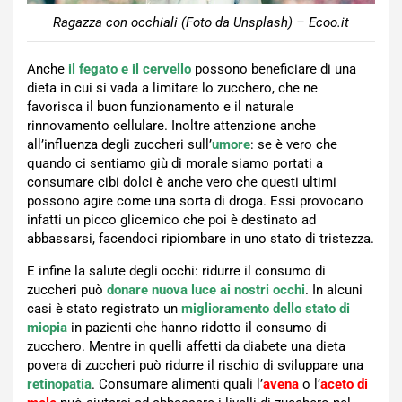
Ragazza con occhiali (Foto da Unsplash) – Ecoo.it
Anche
il fegato e il cervello
possono beneficiare di una
dieta in cui si vada a limitare lo zucchero, che ne
favorisca il buon funzionamento e il naturale
rinnovamento cellulare. Inoltre attenzione anche
all’influenza degli zuccheri sull’
umore
: se è vero che
quando ci sentiamo giù di morale siamo portati a
consumare cibi dolci è anche vero che questi ultimi
possono agire come una sorta di droga. Essi provocano
infatti un picco glicemico che poi è destinato ad
abbassarsi, facendoci ripiombare in uno stato di tristezza.
E infine la salute degli occhi: ridurre il consumo di
zuccheri può
donare
nuova luce ai nostri occhi
. In alcuni
casi è stato registrato un
miglioramento dello stato di
miopia
in pazienti che hanno ridotto il consumo di
zucchero. Mentre in quelli affetti da diabete una dieta
povera di zuccheri può ridurre il rischio di sviluppare una
retinopatia
. Consumare alimenti quali l’
avena
o l’
aceto di