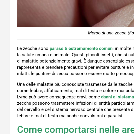
Morso di una zecca (Fo
Le zecche sono
parassiti estremamente comuni
in molte 
la salute umana e animale. Questi piccoli insetti, che si n
di malattie potenzialmente gravi. È dunque essenziale ess
rappresenta e prendere precauzioni per evitare punture e i
infatti, le punture di zecca possono essere molto preoccup
Una delle malattie più conosciute trasmesse dalle zecche i
come febbre, affaticamento, mal di testa e dolore muscolar
Lyme può avere conseguenze gravi, come
danni al sistem
zecche possono trasmettere infezioni di entità particolar
del cervello e del sistema nervoso centrale che presenta s
febbre e mal di testa ma anche convulsioni e paralisi.
Come comportarsi nelle aree