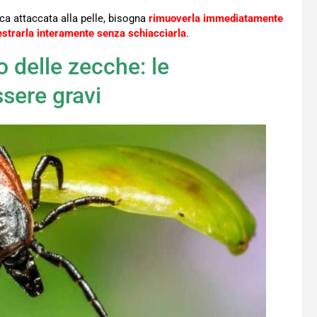
ca attaccata alla pelle, bisogna
rimuoverla immediatamente
i estrarla interamente senza schiacciarla
.
o delle zecche: le
sere gravi