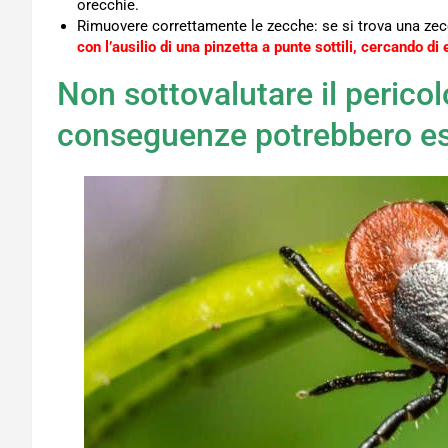
orecchie.
Rimuovere correttamente le zecche: se si trova una zec
con l’ausilio di una pinzetta a punte sottili, cercando d
Non sottovalutare il pericol
conseguenze potrebbero es