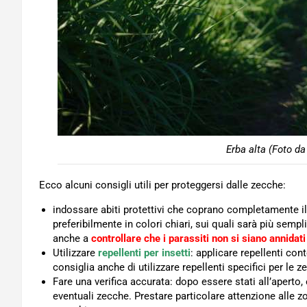
Erba alta (Foto da
Ecco alcuni consigli utili per proteggersi dalle zecche:
indossare abiti protettivi che coprano completamente il
preferibilmente in colori chiari, sui quali sarà più semp
anche a
controllare che i parassiti non si siano annidati
Utilizzare
repellenti per insetti
: applicare repellenti con
consiglia anche di utilizzare repellenti specifici per le z
Fare una verifica accurata: dopo essere stati all’aperto,
eventuali zecche. Prestare particolare attenzione alle zo