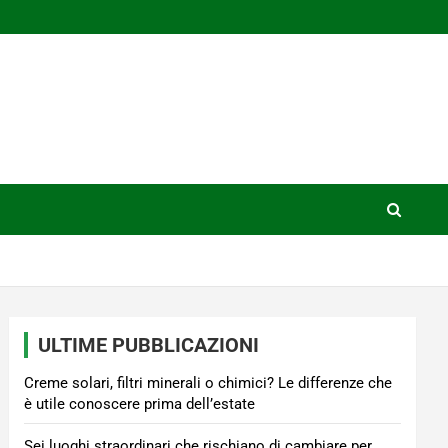
ULTIME PUBBLICAZIONI
Creme solari, filtri minerali o chimici? Le differenze che
è utile conoscere prima dell’estate
Sei luoghi straordinari che rischiano di cambiare per