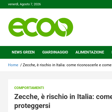
Skip
venerdì, Agosto 7, 2026
to
content
Tutelare il nostro Pianeta è la nostra priorità
Ecoo.it
NEWS GREEN
GIARDINAGGIO
ALIMENTAZIONE
Home
Zecche, è rischio in Italia: come riconoscerle e come
COMPORTAMENTI
Zecche, è rischio in Italia: co
proteggersi