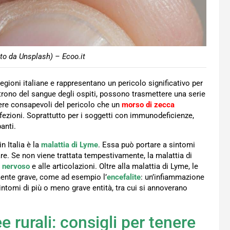
to da Unsplash) – Ecoo.it
regioni italiane e rappresentano un pericolo significativo per
utrono del sangue degli ospiti, possono trasmettere una serie
ere consapevoli del pericolo che un
morso di zecca
nfezioni. Soprattutto per i soggetti con immunodeficienze,
anti.
n Italia è la
malattia di Lyme
. Essa può portare a sintomi
e. Se non viene trattata tempestivamente, la malattia di
a nervoso
e alle articolazioni. Oltre alla malattia di Lyme, le
mente grave, come ad esempio l’
encefalite
: un’infiammazione
intomi di più o meno grave entità, tra cui si annoverano
 rurali: consigli per tenere