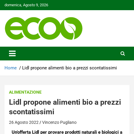
Skip
domenica, Agosto 9, 2026
to
content
Tutelare il nostro Pianeta è la nostra priorità
Ecoo.it
Home
Lidl propone alimenti bio a prezzi scontatissimi
ALIMENTAZIONE
Lidl propone alimenti bio a prezzi
scontatissimi
26 Agosto 2022
Vincenzo Pugliano
Un’offerta Lidl per provare prodotti naturali e biologici a