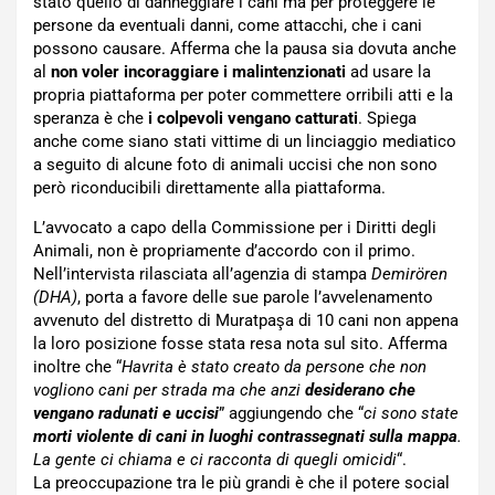
stato quello di danneggiare i cani ma per proteggere le
persone da eventuali danni, come attacchi, che i cani
possono causare. Afferma che la pausa sia dovuta anche
al
non voler incoraggiare i malintenzionati
ad usare la
propria piattaforma per poter commettere orribili atti e la
speranza è che
i colpevoli vengano catturati
. Spiega
anche come siano stati vittime di un linciaggio mediatico
a seguito di alcune foto di animali uccisi che non sono
però riconducibili direttamente alla piattaforma.
L’avvocato a capo della Commissione per i Diritti degli
Animali, non è propriamente d’accordo con il primo.
Nell’intervista rilasciata all’agenzia di stampa
Demirören
(DHA)
, porta a favore delle sue parole l’avvelenamento
avvenuto del distretto di Muratpaşa di 10 cani non appena
la loro posizione fosse stata resa nota sul sito. Afferma
inoltre che “
Havrita è stato creato da persone che non
vogliono cani per strada ma che anzi
desiderano che
vengano radunati e uccisi
” aggiungendo che “
ci sono state
morti violente di cani in luoghi contrassegnati sulla mappa
.
La gente ci chiama e ci racconta di quegli omicidi
“.
La preoccupazione tra le più grandi è che il potere social