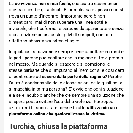
La
convivenza non è mai facile
, che sia tra esseri umani
che tra questi e gli animali. E’ complessa e spesso non si
trova un punto d’incontro. Importante però è non
dimenticarsi mai di non superare una linea sottile
invisibile, che trasforma le persone da spaventate e senza
una soluzione ad assassini privi di scrupoli, che non
riflettono abbastanza prima di agire.
In qualsiasi situazione è sempre bene ascoltare entrambe
le parti, perché può capitare che la ragione si trovi proprio
nel mezzo. Ma quando si esagera e si compiono le
stesse barbarie che si imputano al “nemico” si è così certi
di continuare ad
essere dalla parte della ragione?
Perché
l’altro è condannabile delle stesse azioni delle quali poi ci
si macchia in prima persona? E’ ovvio che ogni situazione
è a sé e indubbio anche che c’è sempre una soluzione che
si spera possa evitare l’uso della violenza. Purtroppo
azioni orribili sono state messe in atto
utilizzando una
piattaforma online che geolocalizzava le vittime
.
Turchia, chiusa la piattaforma