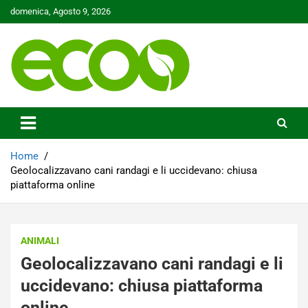
Skip
domenica, Agosto 9, 2026
to
content
Tutelare il nostro Pianeta è la nostra priorità
Ecoo.it
Home
Geolocalizzavano cani randagi e li uccidevano: chiusa
piattaforma online
ANIMALI
Geolocalizzavano cani randagi e li
uccidevano: chiusa piattaforma
online