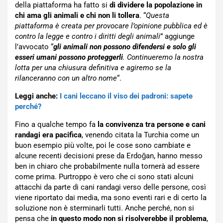
della piattaforma ha fatto si
di dividere la popolazione in
chi ama gli animali e chi non li tollera
. “
Questa
piattaforma è creata per provocare l’opinione pubblica ed è
contro la legge e contro i diritti degli animali
” aggiunge
l’avvocato “
gli animali non possono difendersi e solo gli
esseri umani possono proteggerli
. Continueremo la nostra
lotta per una chiusura definitiva e agiremo se la
rilanceranno con un altro nome
“.
Leggi anche:
I cani leccano il viso dei padroni: sapete
perché?
Fino a qualche tempo fa
la convivenza tra persone e cani
randagi era pacifica
, venendo citata la Turchia come un
buon esempio più volte, poi le cose sono cambiate e
alcune recenti decisioni prese da Erdoğan, hanno messo
ben in chiaro che probabilmente nulla tornerà ad essere
come prima. Purtroppo è vero che ci sono stati alcuni
attacchi da parte di cani randagi verso delle persone, così
viene riportato dai media, ma sono eventi rari e di certo la
soluzione non è sterminarli tutti. Anche perché, non si
pensa che
in questo modo non si risolverebbe il problema
,