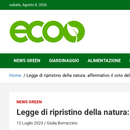
Skip
sabato, Agosto 8, 2026
to
content
Tutelare il nostro Pianeta è la nostra priorità
Ecoo.it
NEWS GREEN
GIARDINAGGIO
ALIMENTAZIONE
Home
Legge di ripristino della natura: affermativo il voto de
NEWS GREEN
Legge di ripristino della natura:
12 Luglio 2023
Giulia Borraccino