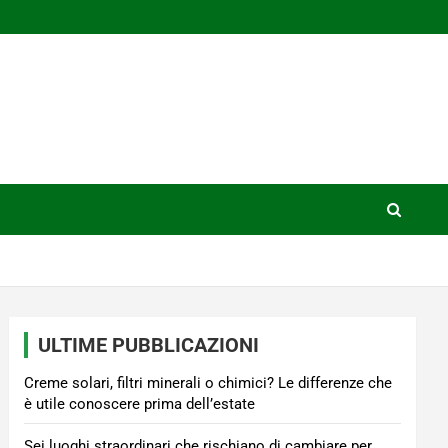
ULTIME PUBBLICAZIONI
Creme solari, filtri minerali o chimici? Le differenze che
è utile conoscere prima dell’estate
Sei luoghi straordinari che rischiano di cambiare per