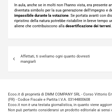
In aula, anche se in molti non l’hanno vista, era presente 
diventata simbolo per la sua generazione dell’impegno e de
impassibile durante la votazione
. Se portata avanti con di
ripristino della natura potrebbe ristabilire in breve tempo
aliene che contribuiscono alla
desertificazione dei terreni
.
Navigazione
Affettati, ti sveliamo ogni quanto dovresti
articoli
mangiarli
Ecoo.it di proprietà di DMM COMPANY SRL - Corso Vittorio Ema
(FR) - Codice Fiscale e Partita I.V.A. 03144800608
Ecoo.it non è una testata giornalistica, in quanto viene aggior
Non può pertanto considerarsi un prodotto editoriale ai sensi 