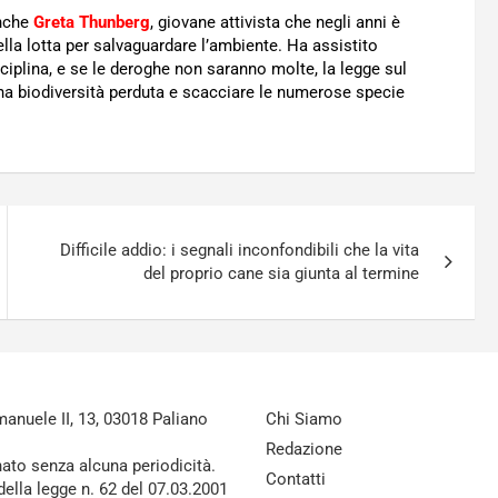
anche
Greta Thunberg
, giovane attivista che negli anni è
lla lotta per salvaguardare l’ambiente. Ha assistito
sciplina, e se le deroghe non saranno molte, la legge sul
 una biodiversità perduta e scacciare le numerose specie
Difficile addio: i segnali inconfondibili che la vita
del proprio cane sia giunta al termine
nuele II, 13, 03018 Paliano
Chi Siamo
Redazione
nato senza alcuna periodicità.
Contatti
della legge n. 62 del 07.03.2001