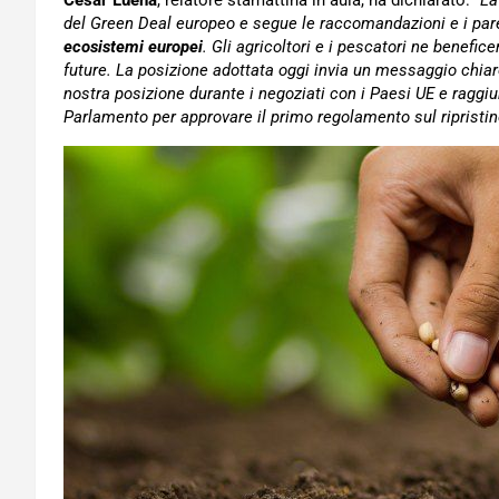
César Luena
, relatore stamattina in aula, ha dichiarato:
“La
del Green Deal europeo e segue le raccomandazioni e i parer
ecosistemi europei
. Gli agricoltori e i pescatori ne benefic
future. La posizione adottata oggi invia un messaggio chiar
nostra posizione durante i negoziati con i Paesi UE e raggi
Parlamento per approvare il primo regolamento sul ripristino 