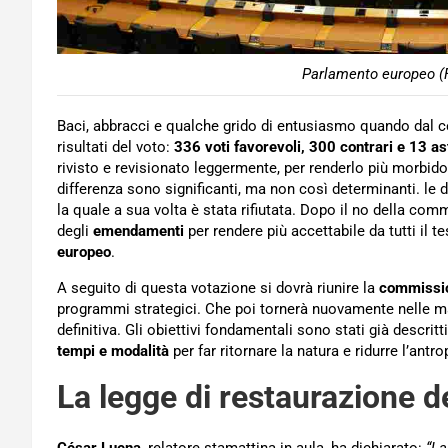
Parlamento europeo (F
Baci, abbracci e qualche grido di entusiasmo quando dal ce
risultati del voto:
336 voti favorevoli, 300 contrari e 13 as
rivisto e revisionato leggermente, per renderlo più morbido.
differenza sono significanti, ma non così determinanti. le 
la quale a sua volta è stata rifiutata. Dopo il no della com
degli
emendamenti
per rendere più accettabile da tutti il te
europeo
.
A seguito di questa votazione si dovrà riunire la
commissi
programmi strategici. Che poi tornerà nuovamente nelle 
definitiva. Gli obiettivi fondamentali sono stati già descritt
tempi e modalità
per far ritornare la natura e ridurre l’antr
La legge di restaurazione de