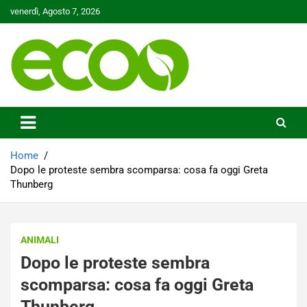
Skip
venerdì, Agosto 7, 2026
to
content
Tutelare il nostro Pianeta è la nostra priorità
Ecoo.it
Home
Dopo le proteste sembra scomparsa: cosa fa oggi Greta
Thunberg
ANIMALI
Dopo le proteste sembra
scomparsa: cosa fa oggi Greta
Thunberg