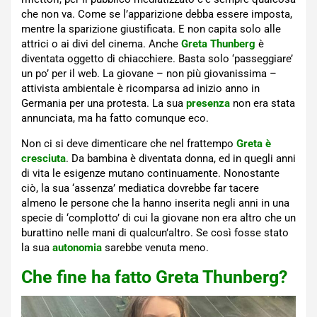
che non va. Come se l’apparizione debba essere imposta,
mentre la sparizione giustificata. E non capita solo alle
attrici o ai divi del cinema. Anche
Greta Thunberg
è
diventata oggetto di chiacchiere. Basta solo ‘passeggiare’
un po’ per il web. La giovane – non più giovanissima –
attivista ambientale è ricomparsa ad inizio anno in
Germania per una protesta. La sua
presenza
non era stata
annunciata, ma ha fatto comunque eco.
Non ci si deve dimenticare che nel frattempo
Greta è
cresciuta
. Da bambina è diventata donna, ed in quegli anni
di vita le esigenze mutano continuamente. Nonostante
ciò, la sua ‘assenza’ mediatica dovrebbe far tacere
almeno le persone che la hanno inserita negli anni in una
specie di ‘complotto’ di cui la giovane non era altro che un
burattino nelle mani di qualcun’altro. Se così fosse stato
la sua
autonomia
sarebbe venuta meno.
Che fine ha fatto Greta Thunberg?