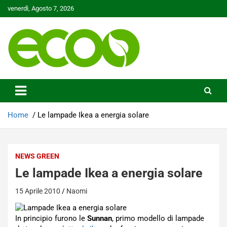
Skip
venerdì, Agosto 7, 2026
to
content
Tutelare il nostro Pianeta è la nostra priorità
Ecoo.it
Home
Le lampade Ikea a energia solare
NEWS GREEN
Le lampade Ikea a energia solare
15 Aprile 2010
Naomi
In principio furono le
Sunnan
, primo modello di lampade