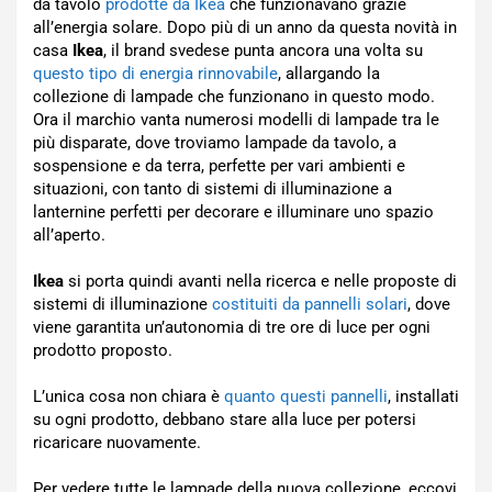
da tavolo
prodotte da Ikea
che funzionavano grazie
all’energia solare. Dopo più di un anno da questa novità in
casa
Ikea
, il brand svedese punta ancora una volta su
questo tipo di energia rinnovabile
, allargando la
collezione di lampade che funzionano in questo modo.
Ora il marchio vanta numerosi modelli di lampade tra le
più disparate, dove troviamo lampade da tavolo, a
sospensione e da terra, perfette per vari ambienti e
situazioni, con tanto di sistemi di illuminazione a
lanternine perfetti per decorare e illuminare uno spazio
all’aperto.
Ikea
si porta quindi avanti nella ricerca e nelle proposte di
sistemi di illuminazione
costituiti da pannelli solari
, dove
viene garantita un’autonomia di tre ore di luce per ogni
prodotto proposto.
L’unica cosa non chiara è
quanto questi pannelli
, installati
su ogni prodotto, debbano stare alla luce per potersi
ricaricare nuovamente.
Per vedere tutte le lampade della nuova collezione, eccovi