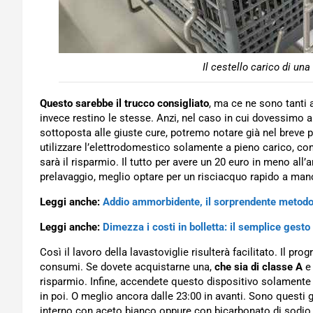
Il cestello carico di una
Questo sarebbe il trucco consigliato
, ma ce ne sono tanti 
invece restino le stesse. Anzi, nel caso in cui dovessimo a
sottoposta alle giuste cure, potremo notare già nel breve
utilizzare l’elettrodomestico solamente a pieno carico, c
sarà il risparmio. Il tutto per avere un 20 euro in meno all’a
prelavaggio, meglio optare per un risciacquo rapido a mano,
Leggi anche:
Addio ammorbidente, il sorprendente metodo 
Leggi anche:
Dimezza i costi in bolletta: il semplice gest
Così il lavoro della lavastoviglie risulterà facilitato. Il 
consumi. Se dovete acquistarne una,
che sia di classe A
e 
risparmio. Infine, accendete questo dispositivo solament
in poi. O meglio ancora dalle 23:00 in avanti. Sono questi gli
interno con aceto bianco oppure con bicarbonato di sodio