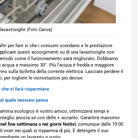
 lavastoviglie (Foto Canva)
altri per fare si che i consumi scendano e le prestazioni
pplicare questi accorgimenti su di una lavastoviglie non
 periodo come il funzionamento sarà migliorato. Dobbiamo
on acqua a massimo 30°. Più l’acqua è fredda e maggiore
nno sulla bolletta della corrente elettrica. Lasciate perdere il
 per togliere le incrostazioni più decise.
che vi farà risparmiare
o al quale nessuno pensa
programma ecologico è vostro amico, ottimizzerà tempi e
meglio ancora se con delle + accanto. Garantirà massimo
e
nel fine settimana o nei giorni festivi
, comunque dalle 19:00
 orari nei quali si risparmia di più. E detergete il suo
 mediante un lavaggio a vuoto.