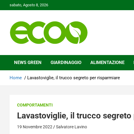
Skip
sabato, Agosto 8, 2026
to
content
Tutelare il nostro Pianeta è la nostra priorità
Ecoo.it
NEWS GREEN
GIARDINAGGIO
ALIMENTAZIONE
Home
Lavastoviglie, il trucco segreto per risparmiare
COMPORTAMENTI
Lavastoviglie, il trucco segreto
19 Novembre 2022
Salvatore Lavino