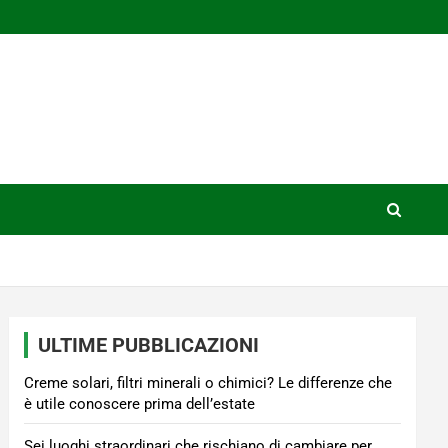
ULTIME PUBBLICAZIONI
Creme solari, filtri minerali o chimici? Le differenze che
è utile conoscere prima dell’estate
Sei luoghi straordinari che rischiano di cambiare per