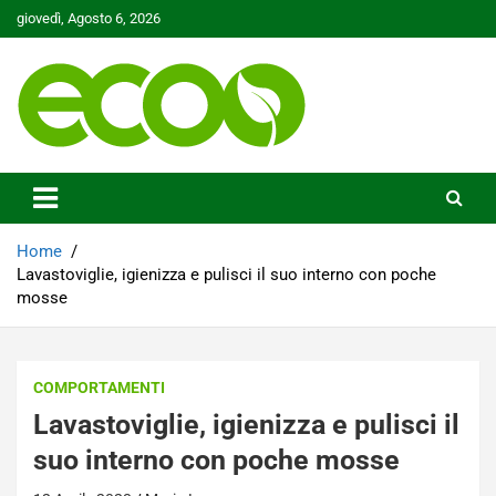
Skip
giovedì, Agosto 6, 2026
to
content
Tutelare il nostro Pianeta è la nostra priorità
Ecoo.it
Home
Lavastoviglie, igienizza e pulisci il suo interno con poche
mosse
COMPORTAMENTI
Lavastoviglie, igienizza e pulisci il
suo interno con poche mosse