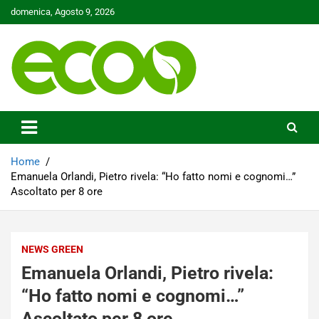
Skip
domenica, Agosto 9, 2026
to
content
Tutelare il nostro Pianeta è la nostra priorità
Ecoo.it
Home
Emanuela Orlandi, Pietro rivela: “Ho fatto nomi e cognomi…”
Ascoltato per 8 ore
NEWS GREEN
Emanuela Orlandi, Pietro rivela:
“Ho fatto nomi e cognomi…”
Ascoltato per 8 ore