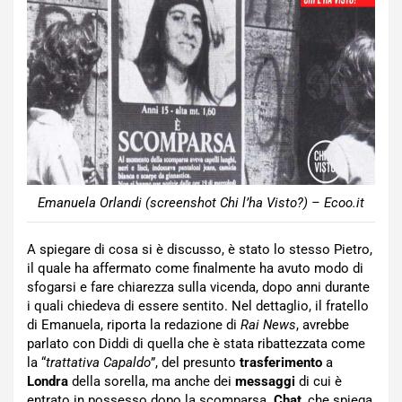
Emanuela Orlandi (screenshot Chi l’ha Visto?) – Ecoo.it
A spiegare di cosa si è discusso, è stato lo stesso Pietro,
il quale ha affermato come finalmente ha avuto modo di
sfogarsi e fare chiarezza sulla vicenda, dopo anni durante
i quali chiedeva di essere sentito. Nel dettaglio, il fratello
di Emanuela, riporta la redazione di
Rai News
, avrebbe
parlato con Diddi di quella che è stata ribattezzata come
la “
trattativa Capaldo
”, del presunto
trasferimento
a
Londra
della sorella, ma anche dei
messaggi
di cui è
entrato in possesso dopo la scomparsa.
Chat
, che spiega