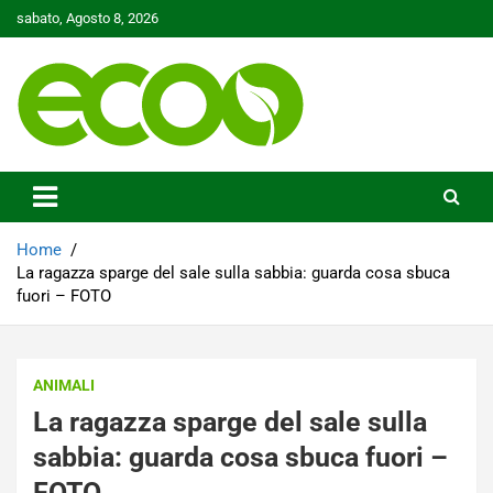
Skip
sabato, Agosto 8, 2026
to
content
Tutelare il nostro Pianeta è la nostra priorità
Ecoo.it
Home
La ragazza sparge del sale sulla sabbia: guarda cosa sbuca
fuori – FOTO
ANIMALI
La ragazza sparge del sale sulla
sabbia: guarda cosa sbuca fuori –
FOTO