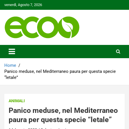
Skip
venerdì, Agosto 7, 2026
to
content
Tutelare il nostro Pianeta è la nostra priorità
Ecoo.it
Home
Panico meduse, nel Mediterraneo paura per questa specie
“letale”
ANIMALI
Panico meduse, nel Mediterraneo
paura per questa specie “letale”