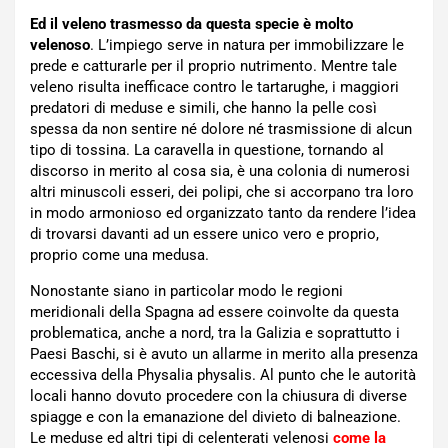
Ed il veleno trasmesso da questa specie è molto
velenoso
. L’impiego serve in natura per immobilizzare le
prede e catturarle per il proprio nutrimento. Mentre tale
veleno risulta inefficace contro le tartarughe, i maggiori
predatori di meduse e simili, che hanno la pelle così
spessa da non sentire né dolore né trasmissione di alcun
tipo di tossina. La caravella in questione, tornando al
discorso in merito al cosa sia, è una colonia di numerosi
altri minuscoli esseri, dei polipi, che si accorpano tra loro
in modo armonioso ed organizzato tanto da rendere l’idea
di trovarsi davanti ad un essere unico vero e proprio,
proprio come una medusa.
Nonostante siano in particolar modo le regioni
meridionali della Spagna ad essere coinvolte da questa
problematica, anche a nord, tra la Galizia e soprattutto i
Paesi Baschi, si è avuto un allarme in merito alla presenza
eccessiva della Physalia physalis. Al punto che le autorità
locali hanno dovuto procedere con la chiusura di diverse
spiagge e con la emanazione del divieto di balneazione.
Le meduse ed altri tipi di celenterati velenosi
come la