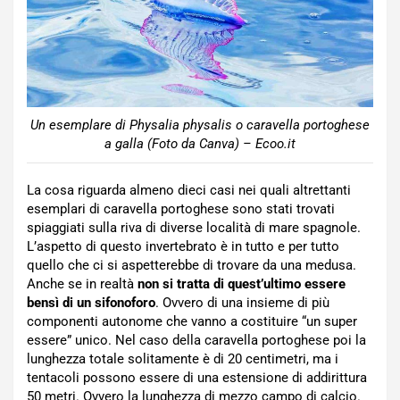
Un esemplare di Physalia physalis o caravella portoghese
a galla (Foto da Canva) – Ecoo.it
La cosa riguarda almeno dieci casi nei quali altrettanti
esemplari di caravella portoghese sono stati trovati
spiaggiati sulla riva di diverse località di mare spagnole.
L’aspetto di questo invertebrato è in tutto e per tutto
quello che ci si aspetterebbe di trovare da una medusa.
Anche se in realtà
non si tratta di quest’ultimo essere
bensì di un sifonoforo
. Ovvero di una insieme di più
componenti autonome che vanno a costituire “un super
essere” unico. Nel caso della caravella portoghese poi la
lunghezza totale solitamente è di 20 centimetri, ma i
tentacoli possono essere di una estensione di addirittura
50 metri. Ovvero la lunghezza di mezzo campo di calcio.