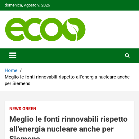
Skip
domenica, Agosto 9, 2026
to
content
Tutelare il nostro Pianeta è la nostra priorità
Ecoo.it
Home
Meglio le fonti rinnovabili rispetto all'energia nucleare anche
per Siemens
NEWS GREEN
Meglio le fonti rinnovabili rispetto
all'energia nucleare anche per
Siemens