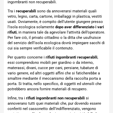
ingombranti non recuperabili.
Tra i
recuperabili
sono da annoverarsi materiali quali
vetro, legno, carta, cartone, imballaggi in plastica, vestiti
usati. Ovviamente, è compito dell’utente giungere presso
l’isola ecologica solamente
dopo aver differenziato i vari
rifiuti
, in maniera tale da agevolare l’attività dell’operatore.
Per fare ciò, il privato cittadino o la ditta che usufruisce
del servizio dell’isola ecologica dovrà impiegare sacchi di
cui sia sempre verificabile il contenuto.
Per quanto concerne i
rifiuti ingombranti recuperabili
,
essi comprendono mobili per giardino o da interno,
materassi, divani, cucce per cani, persiane, tubature di
vario genere, ed altri oggetti affini che si faticherebbe a
smaltire mediante il meccanismo della raccolta porta a
porta. Si tratta, nello specifico, di oggetti ed utensili che
potrebbero ancora fornire materiali di recupero.
Infine, tra i
rifiuti ingombranti non recuperabili
si
annoverano tutti quei materiali che, pur dovendo essere
conferiti nel cassonetto dell’indifferenziato, vengono