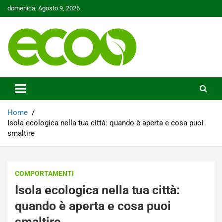
Skip
domenica, Agosto 9, 2026
to
content
Tutelare il nostro Pianeta è la nostra priorità
Ecoo.it
Home
Isola ecologica nella tua città: quando è aperta e cosa puoi
smaltire
COMPORTAMENTI
Isola ecologica nella tua città:
quando è aperta e cosa puoi
smaltire