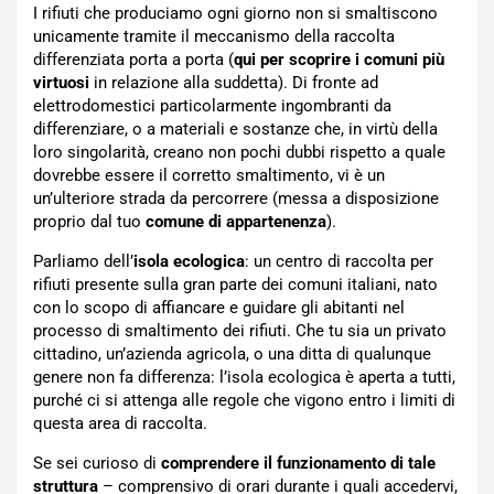
I rifiuti che produciamo ogni giorno non si smaltiscono
unicamente tramite il meccanismo della raccolta
differenziata porta a porta (
qui per scoprire i comuni più
virtuosi
in relazione alla suddetta). Di fronte ad
elettrodomestici particolarmente ingombranti da
differenziare, o a materiali e sostanze che, in virtù della
loro singolarità, creano non pochi dubbi rispetto a quale
dovrebbe essere il corretto smaltimento, vi è un
un’ulteriore strada da percorrere (messa a disposizione
proprio dal tuo
comune di appartenenza
).
Parliamo dell’
isola ecologica
: un centro di raccolta per
rifiuti presente sulla gran parte dei comuni italiani, nato
con lo scopo di affiancare e guidare gli abitanti nel
processo di smaltimento dei rifiuti. Che tu sia un privato
cittadino, un’azienda agricola, o una ditta di qualunque
genere non fa differenza: l’isola ecologica è aperta a tutti,
purché ci si attenga alle regole che vigono entro i limiti di
questa area di raccolta.
Se sei curioso di
comprendere il funzionamento di tale
struttura
– comprensivo di orari durante i quali accedervi,