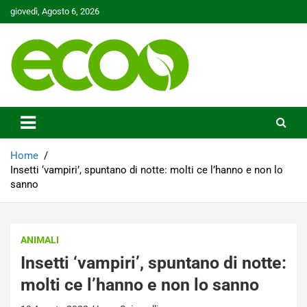
Skip
giovedì, Agosto 6, 2026
to
content
Tutelare il nostro Pianeta è la nostra priorità
Ecoo.it
Home
Insetti ‘vampiri’, spuntano di notte: molti ce l’hanno e non lo
sanno
ANIMALI
Insetti ‘vampiri’, spuntano di notte:
molti ce l’hanno e non lo sanno