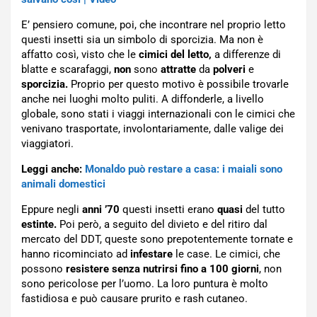
E’ pensiero comune, poi, che incontrare nel proprio letto
questi insetti sia un simbolo di sporcizia. Ma non è
affatto così, visto che le
cimici del letto,
a differenze di
blatte e scarafaggi,
non
sono
attratte
da
polveri
e
sporcizia.
Proprio per questo motivo è possibile trovarle
anche nei luoghi molto puliti. A diffonderle, a livello
globale, sono stati i viaggi internazionali con le cimici che
venivano trasportate, involontariamente, dalle valige dei
viaggiatori.
Leggi anche:
Monaldo può restare a casa: i maiali sono
animali domestici
Eppure negli
anni ’70
questi insetti erano
quasi
del tutto
estinte.
Poi però, a seguito del divieto e del ritiro dal
mercato del DDT, queste sono prepotentemente tornate e
hanno ricominciato ad
infestare
le case. Le cimici, che
possono
resistere senza nutrirsi fino a 100 giorni
, non
sono pericolose per l’uomo. La loro puntura è molto
fastidiosa e può causare prurito e rash cutaneo.