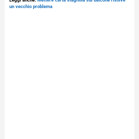
Leggi anche:
Mettere carta stagnola sul balcone risolve
un vecchio problema