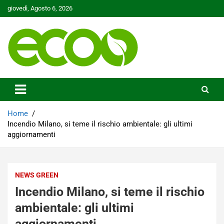
Skip
giovedì, Agosto 6, 2026
to
content
Tutelare il nostro Pianeta è la nostra priorità
Ecoo.it
Home
Incendio Milano, si teme il rischio ambientale: gli ultimi
aggiornamenti
NEWS GREEN
Incendio Milano, si teme il rischio
ambientale: gli ultimi
aggiornamenti