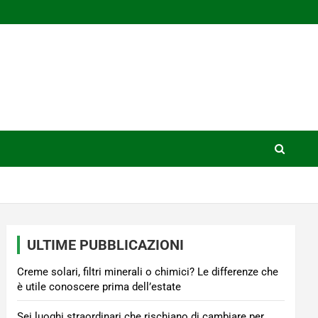
ULTIME PUBBLICAZIONI
Creme solari, filtri minerali o chimici? Le differenze che
è utile conoscere prima dell’estate
Sei luoghi straordinari che rischiano di cambiare per