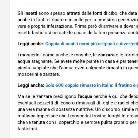
Gli
insetti
sono spesso attratti dalle fonti di cibo, che dat
anche in fonti di riparo e in culle per la prossima generazi
vera e propria infestazione. Prima però di arrivare a dover 
insetti fastidiosi cercate le cause della loro presenza con
Leggi anche:
Coppia di cani: i nomi più originali e divertent
I moscerini, come anche le mosche, le
zanzare
e le formic
acqua stagnante. Se avete molte piante in casa e per
tener
pianta sappiate che l’acqua eventualmente rimasta in quest
moscerini e zanzare.
Leggi anche:
Solo 600 coppie rimaste in Italia: il fratino è
Ma se le zanzare prediligono
l’acqua
perchè è qui che depon
eventuali pezzetti di legno o rimasugli di foglie e radici
una vera manna di sostanza nutritive. Un discorso simile r
muffisca impedisce che i moscerini trovino luoghi interessa
che va tenuta con il coperchio e sempre pulita proprio per e
fastidiosi.