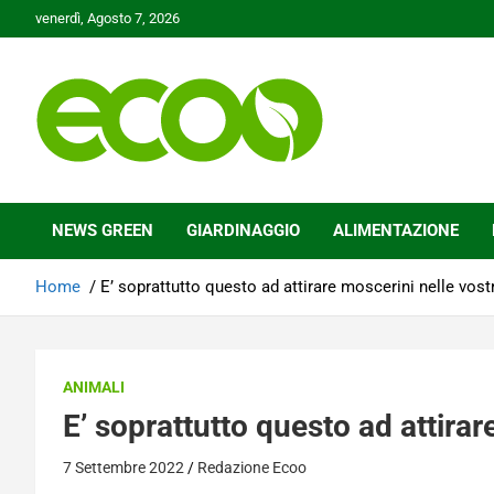
Skip
venerdì, Agosto 7, 2026
to
content
Tutelare il nostro Pianeta è la nostra priorità
Ecoo.it
NEWS GREEN
GIARDINAGGIO
ALIMENTAZIONE
Home
E’ soprattutto questo ad attirare moscerini nelle vost
ANIMALI
E’ soprattutto questo ad attirar
7 Settembre 2022
Redazione Ecoo