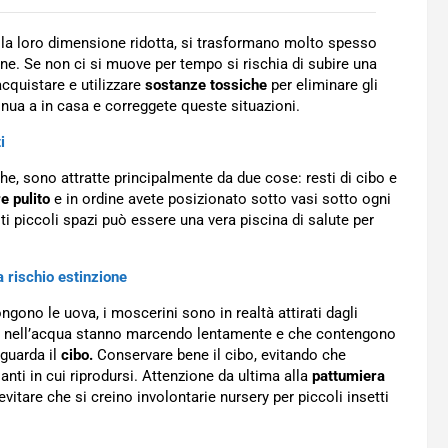
a la loro dimensione ridotta, si trasformano molto spesso
one. Se non ci si muove per tempo si rischia di subire una
acquistare e utilizzare
sostanze tossiche
per eliminare gli
tinua a in casa e correggete queste situazioni.
i
he, sono attratte principalmente da due cose: resti di cibo e
e pulito
e in ordine avete posizionato sotto vasi sotto ogni
i piccoli spazi può essere una vera piscina di salute per
 a rischio estinzione
gono le uova, i moscerini sono in realtà attirati dagli
 che nell’acqua stanno marcendo lentamente e che contengono
iguarda il
cibo.
Conservare bene il cibo, evitando che
nti in cui riprodursi. Attenzione da ultima alla
pattumiera
vitare che si creino involontarie nursery per piccoli insetti