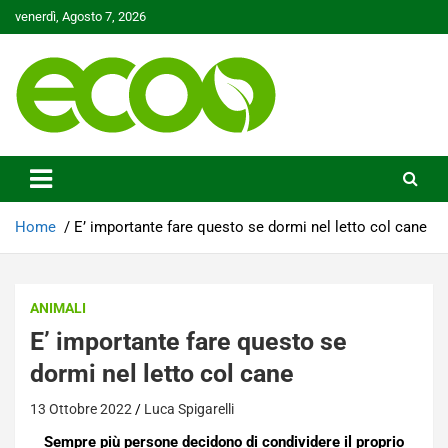
Skip
venerdì, Agosto 7, 2026
to
content
Tutelare il nostro Pianeta è la nostra priorità
Ecoo.it
Home
E’ importante fare questo se dormi nel letto col cane
ANIMALI
E’ importante fare questo se
dormi nel letto col cane
13 Ottobre 2022
Luca Spigarelli
Sempre più persone decidono di condividere il proprio