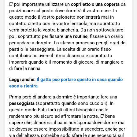
E’ poi importante utilizzare un
copriletto o una coperta
da
posizionare sul posto dove dormirà il vostro cane. In
questo modo il vostro pelosetto non entrerà mai in
contatto diretto con le vostre lenzuola, ma soprattutto
verrà protetta la vostra biancheria. Da non sottovalutare
poi, soprattutto per fissare una
routine,
fissare un orario
per andare a dormire. Lo stesso processo per gli orari dei
pasti o le passeggiate. La scelta di un orario fisso
contribuirà ad avere il ritmo di sonno e soprattutto
imparerà quando è il momento di giocare, di mangiare o
di fare la nanna.
Leggi anche:
Il gatto può portare questo in casa quando
esce e rientra
Prima però di andare a dormire è importante fare una
passeggiata
(soprattutto quando sono cuccioli). In
questo modo Fuffi farà gli ultimi bisognini che lo
renderanno più sicuro ad affrontare la notte. E’ bene
sapere che, di norma, il cane non sporca dove dorme ma
se dovesse essere impossibilitato a scendere, anche per
via dell’altezza, potrebbe soddisfare le sue necessità sul