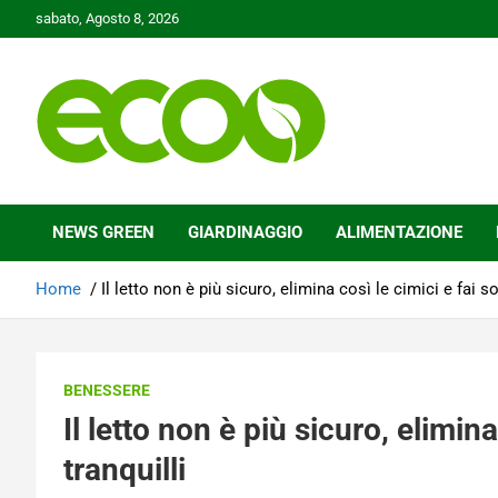
Skip
sabato, Agosto 8, 2026
to
content
Tutelare il nostro Pianeta è la nostra priorità
Ecoo.it
NEWS GREEN
GIARDINAGGIO
ALIMENTAZIONE
Home
Il letto non è più sicuro, elimina così le cimici e fai so
BENESSERE
Il letto non è più sicuro, elimina
tranquilli