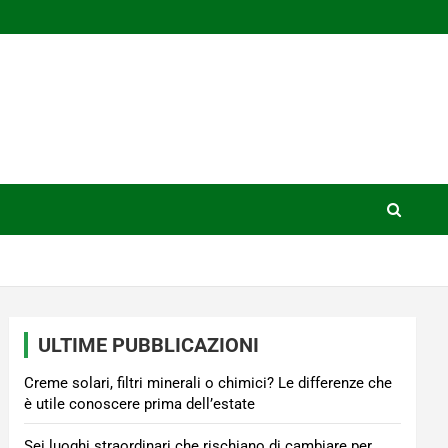
ULTIME PUBBLICAZIONI
Creme solari, filtri minerali o chimici? Le differenze che
è utile conoscere prima dell’estate
Sei luoghi straordinari che rischiano di cambiare per