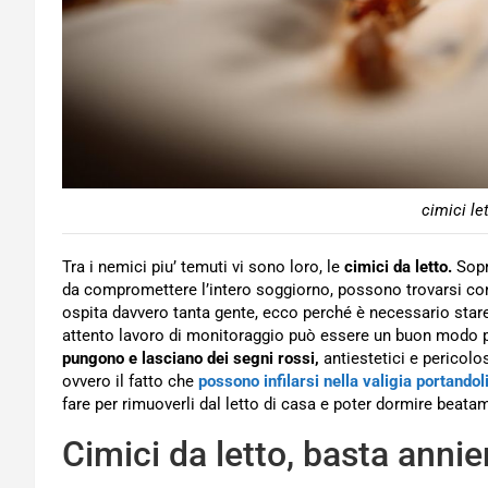
cimici let
Tra i nemici piu’ temuti vi sono loro, le
cimici da letto.
Sopr
da compromettere l’intero soggiorno, possono trovarsi con
ospita davvero tanta gente, ecco perché è necessario stare a
attento lavoro di monitoraggio può essere un buon modo per
pungono e lasciano dei segni rossi,
antiestetici e pericolos
ovvero il fatto che
possono infilarsi nella valigia portandol
fare per rimuoverli dal letto di casa e poter dormire beata
Cimici da letto, basta annie