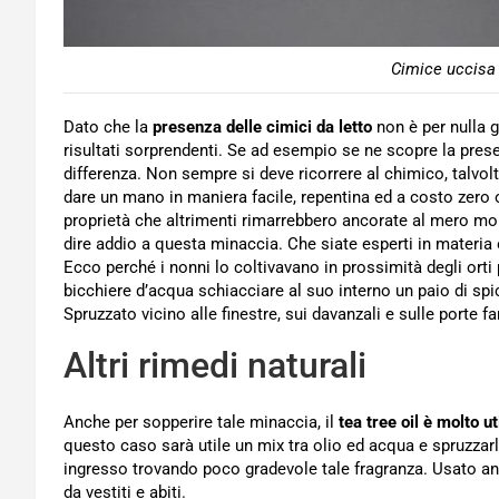
Cimice uccisa 
Dato che la
presenza delle cimici da letto
non è per nulla g
risultati sorprendenti. Se ad esempio se ne scopre la pres
differenza. Non sempre si deve ricorrere al chimico, talvo
dare un mano in maniera facile, repentina ed a costo zero 
proprietà che altrimenti rimarrebbero ancorate al mero mo
dire addio a questa minaccia. Che siate esperti in materi
Ecco perché i nonni lo coltivavano in prossimità degli orti 
bicchiere d’acqua schiacciare al suo interno un paio di spicc
Spruzzato vicino alle finestre, sui davanzali e sulle porte 
Altri rimedi naturali
Anche per sopperire tale minaccia, il
tea tree oil è molto ut
questo caso sarà utile un mix tra olio ed acqua e spruzzarlo 
ingresso trovando poco gradevole tale fragranza. Usato anc
da vestiti e abiti.