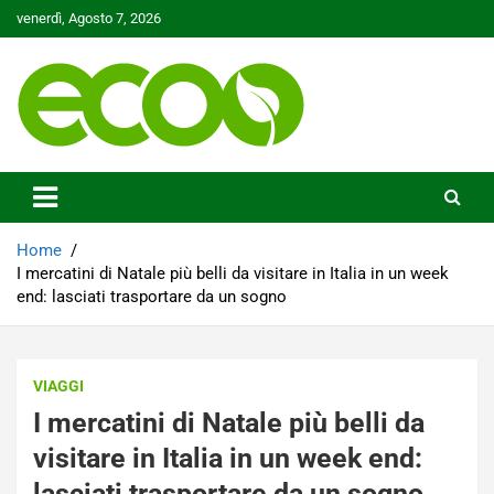
Skip
venerdì, Agosto 7, 2026
to
content
Tutelare il nostro Pianeta è la nostra priorità
Ecoo.it
Home
I mercatini di Natale più belli da visitare in Italia in un week
end: lasciati trasportare da un sogno
VIAGGI
I mercatini di Natale più belli da
visitare in Italia in un week end:
lasciati trasportare da un sogno