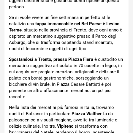
oggetti caratteristici e gustando bontà tipiche di questo
periodo.
Se si vuole vivere un fine settimana in perfetto stile
natalizio una
tappa immancabile nel Bel Paese è Levico
Terme
, situato nella provincia di Trento, dove ogni anno è
ospitato un mercatino suggestivo presso il Parco degli
Asburgo, che si trasforma ospitando stand incantati,
ricchi di leccornie e oggetti di ogni tipo.
Spostandosi a Trento, presso Piazza Fiera
è custodito un
mercatino suggestivo articolato in 70 casette in legno, in
cui acquistare pregiate creazioni artigianali e deliziare il
palato con bontà gastronomiche, sorseggiando un
bicchiere di vin brule. In Piazza Cesare Battisti è poi
presente un altro affascinante mercatino, un po’ più
raccolto.
Nella lista dei mercatini più famosi in Italia, troviamo
quelli di Bolzano: in particolare
Piazza Walther
fa da
palcoscenico a visuali magiche, avvolte tra luminarie e
delizie culinarie. Inoltre,
Vipiteno
si trasforma con
l’avvicinarsi del Natale, rendendo il borgo incantevole