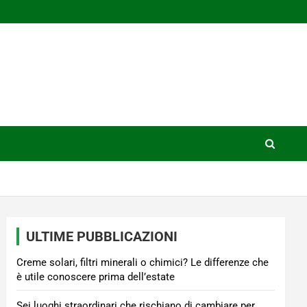
ULTIME PUBBLICAZIONI
Creme solari, filtri minerali o chimici? Le differenze che
è utile conoscere prima dell’estate
Sei luoghi straordinari che rischiano di cambiare per