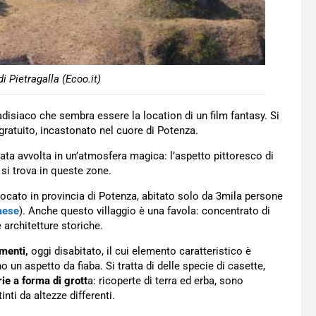
i Pietragalla (Ecoo.it)
adisiaco che sembra essere la location di un film fantasy. Si
 gratuito, incastonato nel cuore di Potenza.
icata avvolta in un’atmosfera magica: l’aspetto pittoresco di
si trova in queste zone.
locato in provincia di Potenza, abitato solo da 3mila persone
Paese
). Anche questo villaggio è una favola: concentrato di
e architetture storiche.
menti,
oggi disabitato, il cui elemento caratteristico è
o un aspetto da fiaba. Si tratta di delle specie di casette,
rie a forma di grott
a: ricoperte di terra ed erba, sono
nti da altezze differenti.