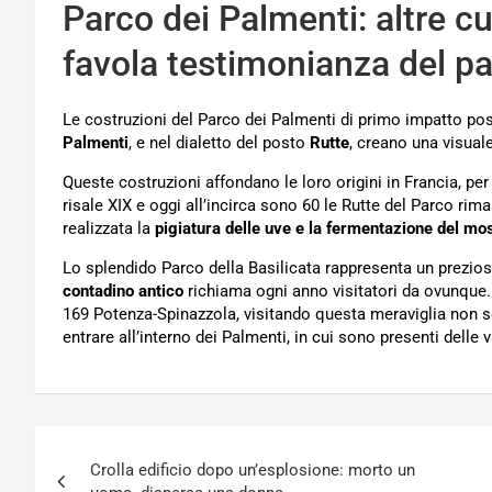
Parco dei Palmenti: altre c
favola testimonianza del p
Le costruzioni del Parco dei Palmenti di primo impatto p
Palmenti
, e nel dialetto del posto
Rutte
, creano una visual
Queste costruzioni affondano le loro origini in Francia, per
risale XIX e oggi all’incirca sono 60 le Rutte del Parco rim
realizzata la
pigiatura delle uve e la fermentazione del mos
Lo splendido Parco della Basilicata rappresenta un prezioso
contadino antico
richiama ogni anno visitatori da ovunque.
169 Potenza-Spinazzola, visitando questa meraviglia non so
entrare all’interno dei Palmenti, in cui sono presenti delle 
Navigazione
Crolla edificio dopo un’esplosione: morto un
articoli