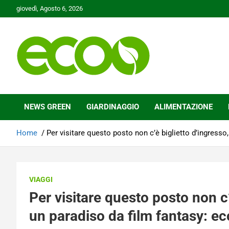
Skip
giovedì, Agosto 6, 2026
to
content
Tutelare il nostro Pianeta è la nostra priorità
Ecoo.it
NEWS GREEN
GIARDINAGGIO
ALIMENTAZIONE
Home
Per visitare questo posto non c’è biglietto d’ingresso
VIAGGI
Per visitare questo posto non c’
un paradiso da film fantasy: ec