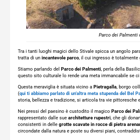
Parco dei Palmenti d
Tra i tanti luoghi magici dello Stivale spicca un angolo par
tratta di un
incantevole parco
, il cui ingresso è totalmente
Stiamo parlando del
Parco dei Palmenti
, perla della Basil
questo sito culturale lo rende una meta immancabile se ci 
Questa meraviglia è situata vicino a
Pietragalla
, borgo col
(
qui ti abbiamo parlato di un’altra meta stupenda del Bel 
storia, bellezza e tradizione, si articola tra vie pittoresche 
Nei pressi del paesino è custodito il magico
Parco dei Pal
rappresentato dalle sue
architetture rupestri
, che gli donan
consistenti in delle
grotte scavate in rocce di pietra arena
circondate dalla natura e poste su diversi piani, contraddisti