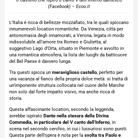
Il Castello che ispirò il canto V dell’Inferno dantesco
(Facebook) – Ecoo.it
L’Italia è ricca di bellezze mozzafiato, tra le quali spiccano
innumerevoli location romantiche. Da Venezia, città per
antonomasia degli innamorati, a Verona, legata in modo
indissolubile all’amore tra Romeo e Giulietta, al
suggestivo Lago d’Orta, situato in Piemonte e avvolto in
una romantica atmosfera, la lista dei luoghi da batticuore
del Bel Paese è davvero lunga.
Tra questi spicca un
meraviglioso castello
, perfetto per
una vacanza al fianco della propria dolce metà: si tratta di
un’imponente struttura collocata nel cuore delle Marche
non solo dal forte impatto visivo, ma anche ricca di
storia.
Questa affascinante location, secondo la leggenda,
avrebbe ispirato
Dante nella stesura della Divina
Commedia, in particolare del V canto dell’Inferno
, in
scena nel secondo cerchio, in cui i lussuriosi sono puniti.
Questa parte dell’opera è nota per la
svolta tra Paolo e