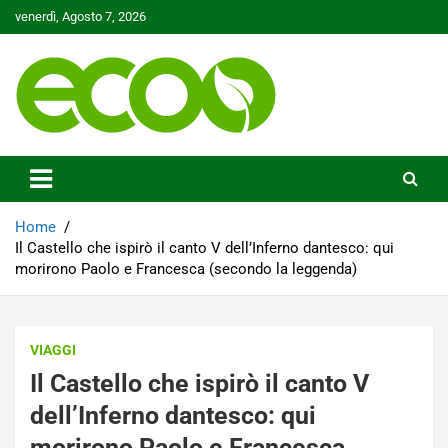
Skip
venerdì, Agosto 7, 2026
to
content
Tutelare il nostro Pianeta è la nostra priorità
Ecoo.it
Home
Il Castello che ispirò il canto V dell’Inferno dantesco: qui
morirono Paolo e Francesca (secondo la leggenda)
VIAGGI
Il Castello che ispirò il canto V
dell’Inferno dantesco: qui
morirono Paolo e Francesca