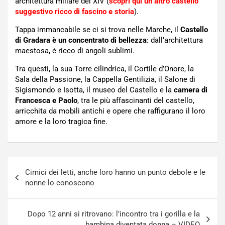
architettura miliare del XIV (
scopri qui un altro castello
suggestivo ricco di fascino e storia
).
Tappa immancabile se ci si trova nelle Marche, il
Castello
di Gradara è un concentrato di bellezza
: dall’architettura
maestosa, è ricco di angoli sublimi.
Tra questi, la sua Torre cilindrica, il Cortile d’Onore, la
Sala della Passione, la Cappella Gentilizia, il Salone di
Sigismondo e Isotta, il museo del Castello e la
camera di
Francesca e Paolo
, tra le più affascinanti del castello,
arricchita da mobili antichi e opere che raffigurano il loro
amore e la loro tragica fine.
Navigazione
Cimici dei letti, anche loro hanno un punto debole e le
articoli
nonne lo conoscono
Dopo 12 anni si ritrovano: l’incontro tra i gorilla e la
bambina diventata donna – VIDEO