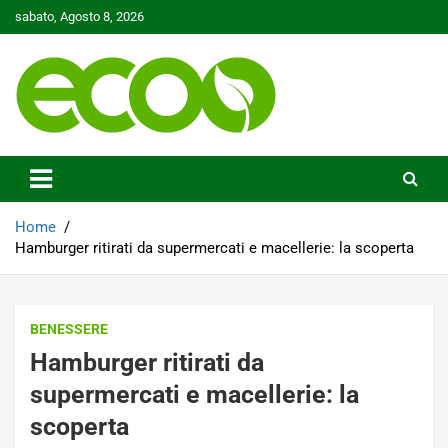
Skip
sabato, Agosto 8, 2026
to
content
Tutelare il nostro Pianeta è la nostra priorità
Ecoo.it
Home
Hamburger ritirati da supermercati e macellerie: la scoperta
BENESSERE
Hamburger ritirati da
supermercati e macellerie: la
scoperta