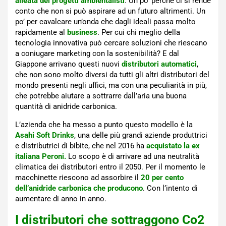
alleata dei progetti ambientalisti
. Un po’ perché ci si rende
conto che non si può aspirare ad un futuro altrimenti. Un
po’ per cavalcare un’onda che dagli ideali passa molto
rapidamente al
business
. Per cui chi meglio della
tecnologia innovativa può cercare soluzioni che riescano
a coniugare marketing con la sostenibilità? E dal
Giappone arrivano questi nuovi
distributori automatici
,
che non sono molto diversi da tutti gli altri distributori del
mondo presenti negli uffici, ma con una peculiarità in più,
che potrebbe aiutare a sottrarre dall’aria una buona
quantità di anidride carbonica.
L’azienda che ha messo a punto questo modello è la
Asahi Soft Drinks
, una delle più grandi aziende produttrici
e distributrici di bibite, che nel 2016 ha
acquistato la ex
italiana Peroni.
Lo scopo è di arrivare ad una neutralità
climatica dei distributori entro il 2050. Per il momento le
macchinette riescono ad assorbire il
20 per cento
dell’anidride carbonica che producono
. Con l’intento di
aumentare di anno in anno.
I distributori che sottraggono Co2