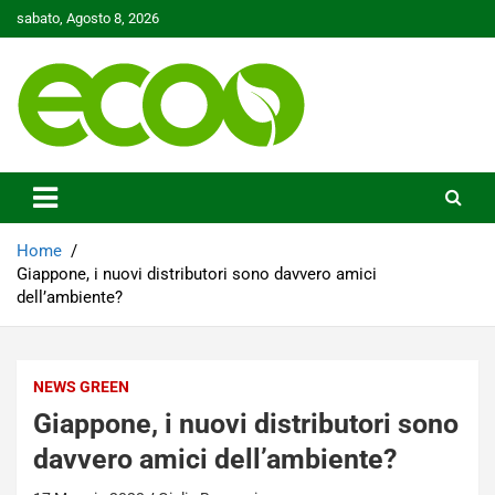
Skip
sabato, Agosto 8, 2026
to
content
Tutelare il nostro Pianeta è la nostra priorità
Ecoo.it
Home
Giappone, i nuovi distributori sono davvero amici
dell’ambiente?
NEWS GREEN
Giappone, i nuovi distributori sono
davvero amici dell’ambiente?