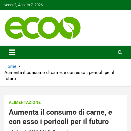
Skip
venerdì, Agosto 7, 2026
to
content
Tutelare il nostro Pianeta è la nostra priorità
Ecoo.it
Home
Aumenta il consumo di carne, e con esso i pericoli per il
futuro
ALIMENTAZIONE
Aumenta il consumo di carne, e
con esso i pericoli per il futuro