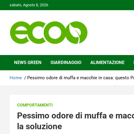
Skip
sabato, Agosto 8, 2026
to
content
Tutelare il nostro Pianeta è la nostra priorità
Ecoo.it
NEWS GREEN
GIARDINAGGIO
ALIMENTAZIONE
Home
Pessimo odore di muffa e macchie in casa: questo Pa
COMPORTAMENTI
Pessimo odore di muffa e macc
la soluzione