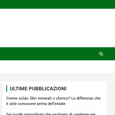
ULTIME PUBBLICAZIONI
Creme solari, filtri minerali o chimici? Le differenze che
è utile conoscere prima dell’estate
Sei luoghi straordinari che rischiano di cambiare per