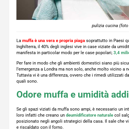
pulizia cucina (foto
La
muffa è una vera e propria piaga
soprattutto in Paesi qu
Inghilterra, il 40% degli inglesi vive in case viziate da umi
manifesta in particolar modo per le case popolari;
3,4 mili
Per fare in modo che gli ambienti domestici siano più sicur
l’emergenza a Londra ma non solo, anche molto vicino a no
Tuttavia vi è una differenza, ovvero che i rimedi utilizzati 
quali sono.
Odore muffa e umidità addio
Se gli spazi viziati da muffa sono ampi, è necessario un i
loro infatti che creano un
deumidificatore naturale
col sal
posizionato negli angoli strategici della casa. Il sale che
e riscaldato con il forno.