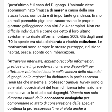
Quest’ultimo è il caso del Dugongo. L’animale viene
soprannominato
“mucca di mare”
a causa della sua
stazza tozza, compatta e di importante grandezza. Erano
animali parecchio pigri che trascorrevano le proprie
giornate galleggiando con altri 3 o 4 esemplari. Non era
difficile individuarli e come già detto il loro ultimo
avvistamento risale all’ormai lontano 2008. Già dagli
anni
’70
la specie era stata
dichiarata a rischio estinzione
. Le
motivazioni sono sempre le stesse purtroppo, riduzione
habitat, pesca, scontri con imbarcazioni.
“
Attraverso interviste, abbiamo raccolto informazioni
preziose che in precedenza non erano disponibili per
effettuare valutazioni basate sull’evidenza dello stato dei
dugonghi nella regione
” ha dichiarato la professoressa
Heidi Ma
che insieme al professor
Samuel Turvey
sono gli
scienziati coordinatori del team di ricerca internazionale
che ha svolto lo studio sui dugonghi. “
Questo non solo
dimostra l’utilità delle
conoscenze ecologiche
per
comprendere lo stato di conservazione delle specie
”
continua la professoressa “
ma ci aiuta anche a