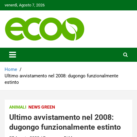
Skip
venerdì, Agosto 7, 2026
to
content
Tutelare il nostro Pianeta è la nostra priorità
Ecoo.it
Home
Ultimo avvistamento nel 2008: dugongo funzionalmente
estinto
ANIMALI
NEWS GREEN
Ultimo avvistamento nel 2008:
dugongo funzionalmente estinto