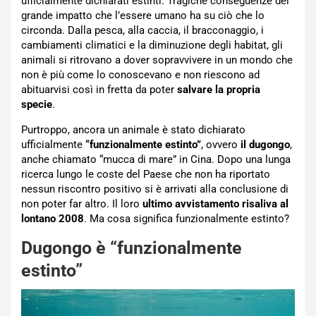
ufficialmente dichiarati estinti. Tragiche conseguenze del
grande impatto che l’essere umano ha su ciò che lo
circonda. Dalla pesca, alla caccia, il bracconaggio, i
cambiamenti climatici e la diminuzione degli habitat, gli
animali si ritrovano a dover sopravvivere in un mondo che
non è più come lo conoscevano e non riescono ad
abituarvisi così in fretta da poter
salvare la propria
specie
.
Purtroppo, ancora un animale è stato dichiarato
ufficialmente
“funzionalmente estinto”
, ovvero
il dugongo
,
anche chiamato “mucca di mare” in Cina. Dopo una lunga
ricerca lungo le coste del Paese che non ha riportato
nessun riscontro positivo si è arrivati alla conclusione di
non poter far altro. Il loro
ultimo avvistamento risaliva al
lontano 2008
. Ma cosa significa funzionalmente estinto?
Dugongo è “funzionalmente
estinto”