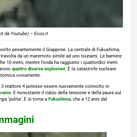
t da Youtube) – Ecoo.it
nvolto pesantemente il Giappone. La centrale di Fukushima,
 travolta da un maremoto simile ad uno tsunami. Le barriere
e 10 metri, mentre l’onda ha raggiunto i quattordici metri.
icarono
quattro diverse esplosioni
. È la catastrofe nucleare
atomica ovviamente.
 il reattore 4 potesse essere nuovamente coinvolto in
craino
. E nonostante il rialzo della tensione e della paura sul
a ‘pulita’. E si torna a
Fukushima
, che a 12 anni dal
immagini