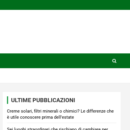
ULTIME PUBBLICAZIONI
Creme solari, filtri minerali o chimici? Le differenze che
è utile conoscere prima dell’estate
Sei luoghi straordinari che rischiano di cambiare per