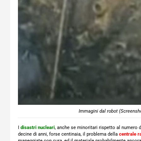
Immagini dal robot (Screensho
I
disastri nucleari
, anche se minoritari rispetto al numero 
decine di anni, forse centinaia, il problema della
centrale r
maneggiate con cura, ed il materiale probabilmente ancora 