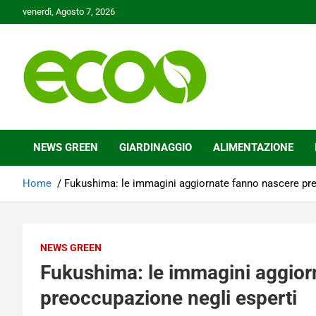
Skip
venerdì, Agosto 7, 2026
to
content
Tutelare il nostro Pianeta è la nostra priorità
Ecoo.it
NEWS GREEN
GIARDINAGGIO
ALIMENTAZIONE
Home
Fukushima: le immagini aggiornate fanno nascere pre
NEWS GREEN
Fukushima: le immagini aggior
preoccupazione negli esperti