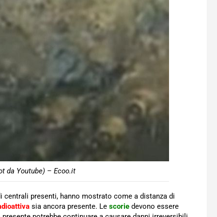
t da Youtube) – Ecoo.it
di centrali presenti, hanno mostrato come a distanza di
adioattiva
sia ancora presente. Le
scorie
devono essere
presente potrebbe continuare a causare danni irreversibili.