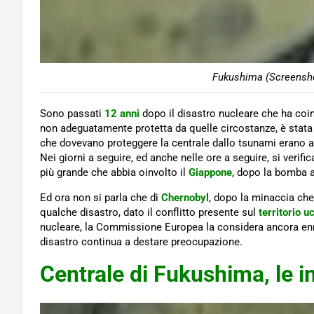
Fukushima (Screensho
Sono passati
12 anni
dopo il disastro nucleare che ha coi
non adeguatamente protetta da quelle circostanze, è stata
che dovevano proteggere la centrale dallo tsunami erano alt
Nei giorni a seguire, ed anche nelle ore a seguire, si verif
più grande che abbia oinvolto il
Giappone
, dopo la bomba 
Ed ora non si parla che di
Chernobyl
, dopo la minaccia che
qualche disastro, dato il conflitto presente sul
territorio u
nucleare, la Commissione Europea la considera ancora enrgi
disastro continua a destare preocupazione.
Centrale di Fukushima, le 