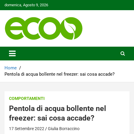
Skip
domenica, Agosto 9, 2026
to
content
Tutelare il nostro Pianeta è la nostra priorità
Ecoo.it
Home
Pentola di acqua bollente nel freezer: sai cosa accade?
COMPORTAMENTI
Pentola di acqua bollente nel
freezer: sai cosa accade?
17 Settembre 2022
Giulia Borraccino