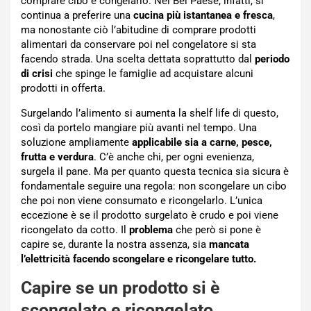
comprare cibo e congelarlo. Nel Bel Paese, infatti, si
continua a preferire una
cucina più istantanea e fresca
,
ma nonostante ciò l’abitudine di comprare prodotti
alimentari da conservare poi nel congelatore si sta
facendo strada. Una scelta dettata soprattutto dal
periodo
di crisi
che spinge le famiglie ad acquistare alcuni
prodotti in offerta.
Surgelando l’alimento si aumenta la shelf life di questo,
così da portelo mangiare più avanti nel tempo. Una
soluzione ampliamente
applicabile sia a carne, pesce,
frutta e verdura
. C’è anche chi, per ogni evenienza,
surgela il pane. Ma per quanto questa tecnica sia sicura è
fondamentale seguire una regola: non scongelare un cibo
che poi non viene consumato e ricongelarlo. L’unica
eccezione è se il prodotto surgelato è crudo e poi viene
ricongelato da cotto. Il
problema
che però si pone è
capire se, durante la nostra assenza, sia
mancata
l’elettricità facendo scongelare e ricongelare tutto.
Capire se un prodotto si è
scongelato e ricongelato