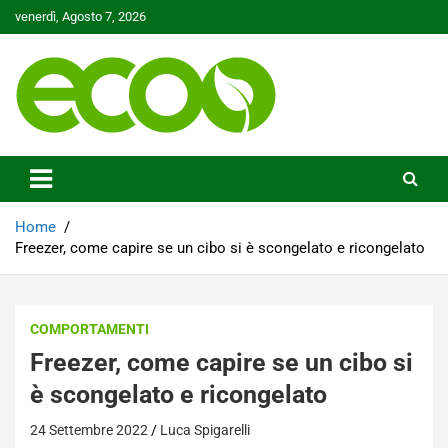
Skip
venerdì, Agosto 7, 2026
to
content
Tutelare il nostro Pianeta è la nostra priorità
Ecoo.it
Home
Freezer, come capire se un cibo si è scongelato e ricongelato
COMPORTAMENTI
Freezer, come capire se un cibo si
è scongelato e ricongelato
24 Settembre 2022
Luca Spigarelli