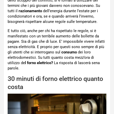
dello scoppio del conflitto, si è tornati a utilizzare dei
termini che i più giovani davvero non conoscevano. Su
tutti il
razionamento
dell’energia durante l’estate per i
condizionatori e ora, se e quando arriverà l’inverno,
bisognerà rispettare alcune regole sulle temperature.
E tutto ciò, anche per chi ha rispettato le regole, si è
manifestato con un terribile aumento delle bollette da
pagare. Sia di gas che di luce. E’ impossibile vivere infatti
senza elettricità. E proprio per questi sono sempre di più
gli utenti che si interrogano sul
consumo
dei loro
elettrodomestici. Su tutti quanto costa mezz’ora di
utilizzo de
l forno elettrico?
La risposta di lascerà sena
parole.
30 minuti di forno elettrico quanto
costa