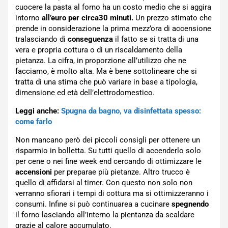
cuocere la pasta al forno ha un costo medio che si aggira
intorno
all’euro per circa30 minuti.
Un prezzo stimato che
prende in considerazione la prima mezz’ora di accensione
tralasciando di
conseguenza
il fatto se si tratta di una
vera e propria cottura o di un riscaldamento della
pietanza. La cifra, in proporzione all’utilizzo che ne
facciamo, è molto alta. Ma è bene sottolineare che si
tratta di una stima che può variare in base a tipologia,
dimensione ed età dell’elettrodomestico.
Leggi anche:
Spugna da bagno, va disinfettata spesso:
come farlo
Non mancano però dei piccoli consigli per ottenere un
risparmio in bolletta. Su tutti quello di accenderlo solo
per cene o nei fine week end cercando di ottimizzare le
accensioni
per preparae più pietanze. Altro trucco è
quello di affidarsi al timer. Con questo non solo non
verranno sfiorari i tempi di cottura ma si ottimizzeranno i
consumi. Infine si può continuarea a cucinare
spegnendo
il forno lasciando all’interno la pientanza da scaldare
grazie al calore accumulato.