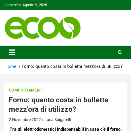
Skip
domenica, Agosto 9, 2026
to
content
Tutelare il nostro Pianeta è la nostra priorità
Ecoo.it
Home
Forno: quanto costa in bolletta mezz’ora di utilizzo?
COMPORTAMENTI
Forno: quanto costa in bolletta
mezz’ora di utilizzo?
2 Novembre 2022
Luca Spigarelli
Tra gli elettrodomestici indispensabili in casa c’è il forno.